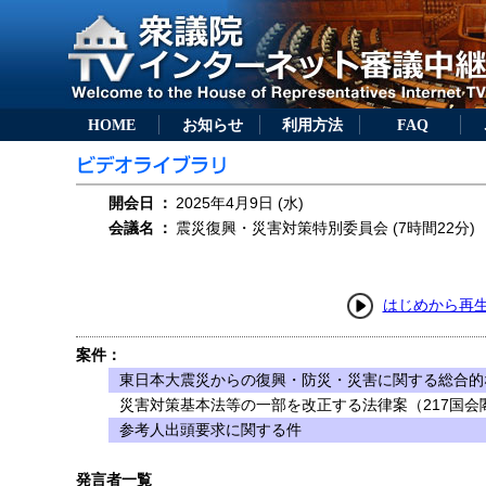
HOME
お知らせ
利用方法
FAQ
開会日
：
2025年4月9日 (水)
会議名
：
震災復興・災害対策特別委員会 (7時間22分)
はじめから再
案件：
東日本大震災からの復興・防災・災害に関する総合的
災害対策基本法等の一部を改正する法律案（217国会閣
参考人出頭要求に関する件
発言者一覧