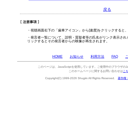
戻る
・視聴画面右下の「歯車アイコン」から[速度]をクリックすると
・発言者一覧について、説明・質疑者等の氏名がリンク表示され
リックするとその発言者からの映像が再生されます。
HOME
お知らせ
利用方法
FAQ
このページは、JavaScriptを使用しています。ご使用中のブラウザのJa
このホームページに関するお問い合わせは
こ
Copyright(C) 1999-2026 Shugiin All Rights Reserved.
著作権