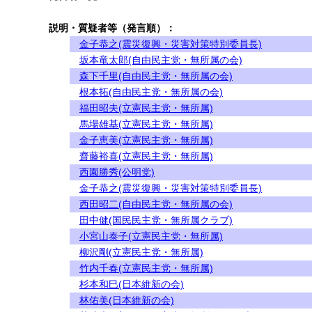
説明・質疑者等（発言順）：
金子恭之(震災復興・災害対策特別委員長)
坂本竜太郎(自由民主党・無所属の会)
森下千里(自由民主党・無所属の会)
根本拓(自由民主党・無所属の会)
福田昭夫(立憲民主党・無所属)
馬場雄基(立憲民主党・無所属)
金子恵美(立憲民主党・無所属)
齋藤裕喜(立憲民主党・無所属)
西園勝秀(公明党)
金子恭之(震災復興・災害対策特別委員長)
西田昭二(自由民主党・無所属の会)
田中健(国民民主党・無所属クラブ)
小宮山泰子(立憲民主党・無所属)
柳沢剛(立憲民主党・無所属)
竹内千春(立憲民主党・無所属)
杉本和巳(日本維新の会)
林佑美(日本維新の会)