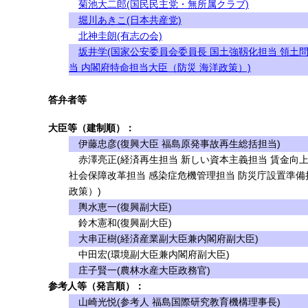
菊池大二郎(国民民主党・無所属クラブ)
堀川あきこ(日本共産党)
北神圭朗(有志の会)
坂井学(国家公安委員会委員長 国土強靱化担当 領土
当 内閣府特命担当大臣（防災 海洋政策）)
答弁者等
大臣等（建制順）：
伊藤忠彦(復興大臣 福島原発事故再生総括担当)
赤澤亮正(経済再生担当 新しい資本主義担当 賃金向上
社会保障改革担当 感染症危機管理担当 防災庁設置準備
政策）)
輿水恵一(復興副大臣)
鈴木憲和(復興副大臣)
大串正樹(経済産業副大臣兼内閣府副大臣)
中田宏(環境副大臣兼内閣府副大臣)
庄子賢一(農林水産大臣政務官)
参考人等（発言順）：
山崎光悦(参考人 福島国際研究教育機構理事長)