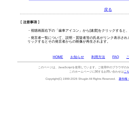
戻る
・視聴画面右下の「歯車アイコン」から[速度]をクリックすると
・発言者一覧について、説明・質疑者等の氏名がリンク表示され
リックするとその発言者からの映像が再生されます。
HOME
お知らせ
利用方法
FAQ
このページは、JavaScriptを使用しています。ご使用中のブラウザのJa
このホームページに関するお問い合わせは
こ
Copyright(C) 1999-2026 Shugiin All Rights Reserved.
著作権