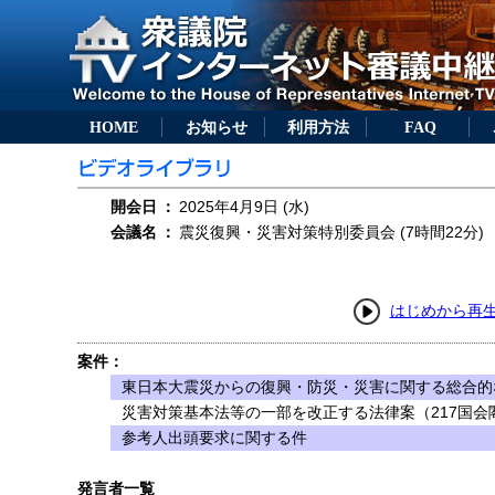
HOME
お知らせ
利用方法
FAQ
開会日
：
2025年4月9日 (水)
会議名
：
震災復興・災害対策特別委員会 (7時間22分)
はじめから再
案件：
東日本大震災からの復興・防災・災害に関する総合的
災害対策基本法等の一部を改正する法律案（217国会閣
参考人出頭要求に関する件
発言者一覧