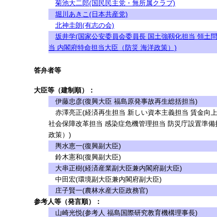
菊池大二郎(国民民主党・無所属クラブ)
堀川あきこ(日本共産党)
北神圭朗(有志の会)
坂井学(国家公安委員会委員長 国土強靱化担当 領土
当 内閣府特命担当大臣（防災 海洋政策）)
答弁者等
大臣等（建制順）：
伊藤忠彦(復興大臣 福島原発事故再生総括担当)
赤澤亮正(経済再生担当 新しい資本主義担当 賃金向上
社会保障改革担当 感染症危機管理担当 防災庁設置準備
政策）)
輿水恵一(復興副大臣)
鈴木憲和(復興副大臣)
大串正樹(経済産業副大臣兼内閣府副大臣)
中田宏(環境副大臣兼内閣府副大臣)
庄子賢一(農林水産大臣政務官)
参考人等（発言順）：
山崎光悦(参考人 福島国際研究教育機構理事長)