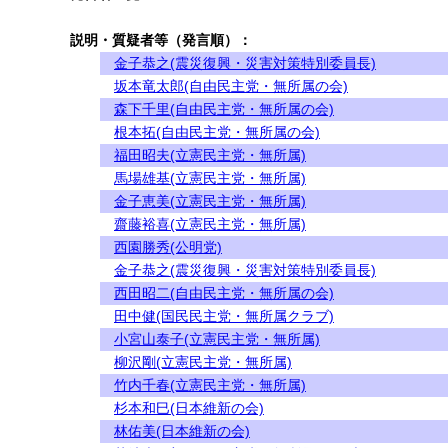
説明・質疑者等（発言順）：
金子恭之(震災復興・災害対策特別委員長)
坂本竜太郎(自由民主党・無所属の会)
森下千里(自由民主党・無所属の会)
根本拓(自由民主党・無所属の会)
福田昭夫(立憲民主党・無所属)
馬場雄基(立憲民主党・無所属)
金子恵美(立憲民主党・無所属)
齋藤裕喜(立憲民主党・無所属)
西園勝秀(公明党)
金子恭之(震災復興・災害対策特別委員長)
西田昭二(自由民主党・無所属の会)
田中健(国民民主党・無所属クラブ)
小宮山泰子(立憲民主党・無所属)
柳沢剛(立憲民主党・無所属)
竹内千春(立憲民主党・無所属)
杉本和巳(日本維新の会)
林佑美(日本維新の会)