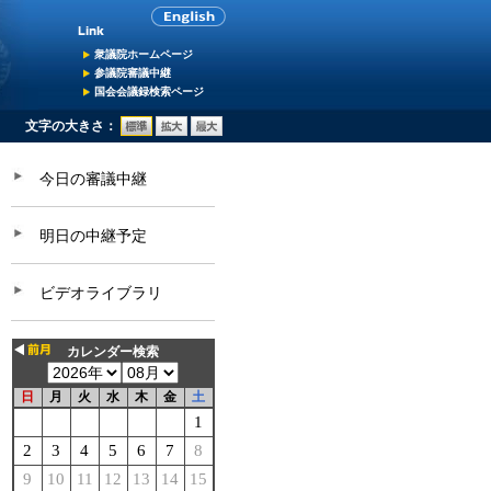
衆議院ホームページ
参議院審議中継
国会会議録検索ページ
文字の大きさ：
今日の審議中継
明日の中継予定
ビデオライブラリ
カレンダー検索
日
月
火
水
木
金
土
1
2
3
4
5
6
7
8
9
10
11
12
13
14
15