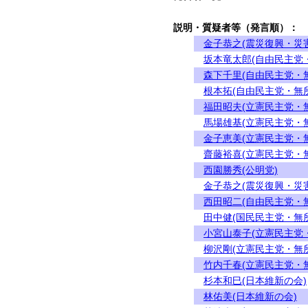
説明・質疑者等（発言順）：
金子恭之(震災復興・災
坂本竜太郎(自由民主党
森下千里(自由民主党・
根本拓(自由民主党・無
福田昭夫(立憲民主党・
馬場雄基(立憲民主党・
金子恵美(立憲民主党・
齋藤裕喜(立憲民主党・
西園勝秀(公明党)
金子恭之(震災復興・災
西田昭二(自由民主党・
田中健(国民民主党・無
小宮山泰子(立憲民主党
柳沢剛(立憲民主党・無
竹内千春(立憲民主党・
杉本和巳(日本維新の会)
林佑美(日本維新の会)