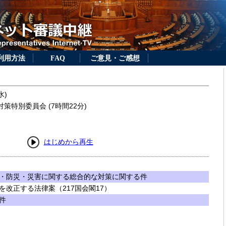
利用方法
FAQ
ご意見・ご感想
水)
策特別委員会 (7時間22分)
はじめから再生
・防災・災害に関する総合的な対策に関する件
改正する法律案（217国会閣17）
件