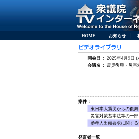
HOME
お知らせ
開会日
：
2025年4月9日 (
会議名
：
震災復興・災害対
案件：
東日本大震災からの復興
災害対策基本法等の一部を
参考人出頭要求に関する
発言者一覧