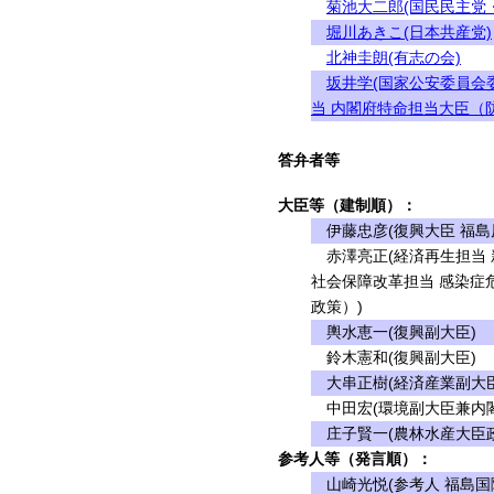
菊池大二郎(国民民主党
堀川あきこ(日本共産党)
北神圭朗(有志の会)
坂井学(国家公安委員会
当 内閣府特命担当大臣（防
答弁者等
大臣等（建制順）：
伊藤忠彦(復興大臣 福島
赤澤亮正(経済再生担当 
社会保障改革担当 感染症
政策）)
輿水恵一(復興副大臣)
鈴木憲和(復興副大臣)
大串正樹(経済産業副大臣
中田宏(環境副大臣兼内閣
庄子賢一(農林水産大臣政
参考人等（発言順）：
山崎光悦(参考人 福島国