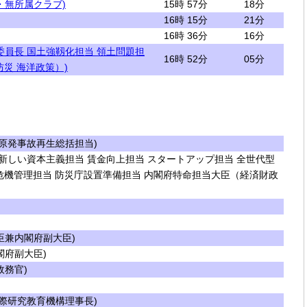
・無所属クラブ)
15時 57分
18分
16時 15分
21分
16時 36分
16分
委員長 国土強靱化担当 領土問題担
16時 52分
05分
災 海洋政策）)
原発事故再生総括担当)
新しい資本主義担当 賃金向上担当 スタートアップ担当 全世代型
危機管理担当 防災庁設置準備担当 内閣府特命担当大臣（経済財政
兼内閣府副大臣)
府副大臣)
務官)
際研究教育機構理事長)