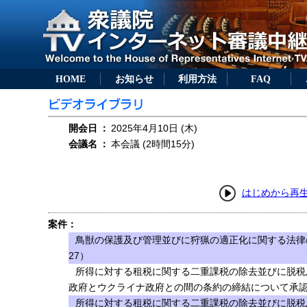
HOME
お知らせ
利用方法
FAQ
開会日
：
2025年4月10日 (木)
会議名
：
本会議 (2時間15分)
はじめから再
案件：
鳥獣の保護及び管理並びに狩猟の適正化に関する法律
27）
所得に対する租税に関する二重課税の除去並びに脱税
政府とウクライナ政府との間の条約の締結について承認
所得に対する租税に関する二重課税の除去並びに脱税