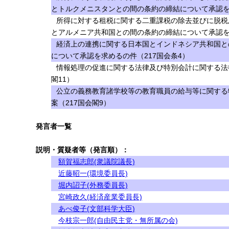
とトルクメニスタンとの間の条約の締結について承認を求
所得に対する租税に関する二重課税の除去並びに脱税
とアルメニア共和国との間の条約の締結について承認を求
経済上の連携に関する日本国とインドネシア共和国と
について承認を求めるの件（217国会条4）
情報処理の促進に関する法律及び特別会計に関する法
閣11）
公立の義務教育諸学校等の教育職員の給与等に関する
案（217国会閣9）
発言者一覧
説明・質疑者等（発言順）：
額賀福志郎(衆議院議長)
近藤昭一(環境委員長)
堀内詔子(外務委員長)
宮崎政久(経済産業委員長)
あべ俊子(文部科学大臣)
今枝宗一郎(自由民主党・無所属の会)