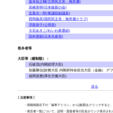
坂本祐之輔(立憲民主党・無所属)
高橋英明(日本維新の会)
玄葉光一郎(衆議院副議長)
西岡義高(国民民主党・無所属クラブ)
浮島智子(公明党)
大石あきこ(れいわ新選組)
田村貴昭(日本共産党)
答弁者等
大臣等（建制順）：
石破茂(内閣総理大臣)
加藤勝信(財務大臣 内閣府特命担当大臣（金融） デフ
福岡資麿(厚生労働大臣)
戻る
・視聴画面右下の「歯車アイコン」から[速度]をクリックすると
・発言者一覧について、説明・質疑者等の氏名がリンク表示され