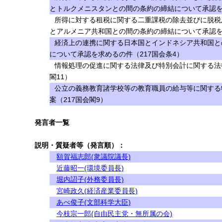
とトルクメニスタンとの間の条約の締結について承認を求
所得に対する租税に関する二重課税の除去並びに脱税
とアルメニア共和国との間の条約の締結について承認を求
経済上の連携に関する日本国とインドネシア共和国と
について承認を求めるの件（217国会条4）
情報処理の促進に関する法律及び特別会計に関する法
閣11）
公立の義務教育諸学校等の教育職員の給与等に関する
案（217国会閣9）
発言者一覧
説明・質疑者等（発言順）：
額賀福志郎(衆議院議長)
近藤昭一(環境委員長)
堀内詔子(外務委員長)
宮崎政久(経済産業委員長)
あべ俊子(文部科学大臣)
今枝宗一郎(自由民主党・無所属の会)