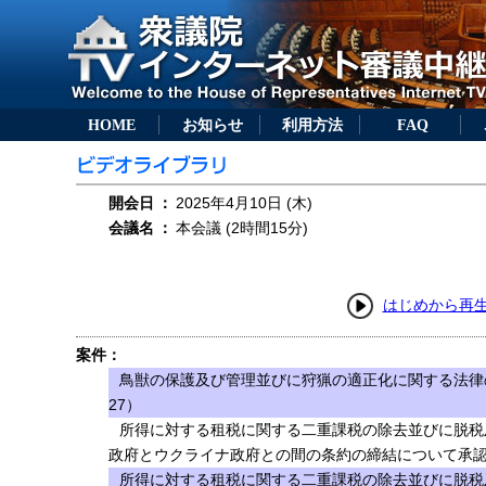
HOME
お知らせ
利用方法
FAQ
開会日
：
2025年4月10日 (木)
会議名
：
本会議 (2時間15分)
はじめから再
案件：
鳥獣の保護及び管理並びに狩猟の適正化に関する法律
27）
所得に対する租税に関する二重課税の除去並びに脱税
政府とウクライナ政府との間の条約の締結について承認
所得に対する租税に関する二重課税の除去並びに脱税