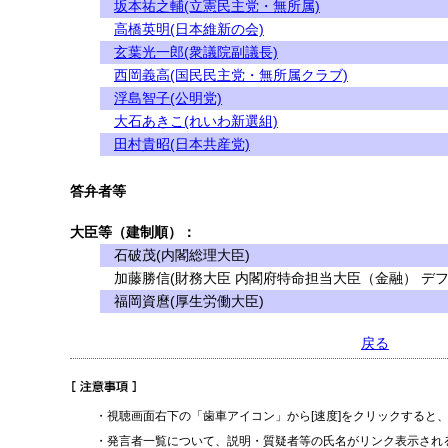
坂本祐之輔(立憲民主党・無所属)
高橋英明(日本維新の会)
玄葉光一郎(衆議院副議長)
西岡義高(国民民主党・無所属クラブ)
浮島智子(公明党)
大石あきこ(れいわ新選組)
田村貴昭(日本共産党)
答弁者等
大臣等（建制順）：
石破茂(内閣総理大臣)
加藤勝信(財務大臣 内閣府特命担当大臣（金融） デフ
福岡資麿(厚生労働大臣)
戻る
・視聴画面右下の「歯車アイコン」から[速度]をクリックすると
・発言者一覧について、説明・質疑者等の氏名がリンク表示され