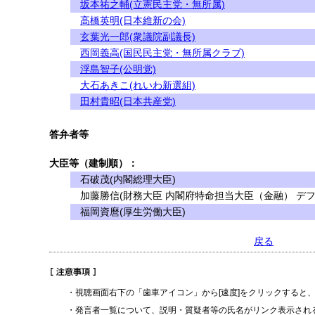
坂本祐之輔(立憲民主党・無所属)
高橋英明(日本維新の会)
玄葉光一郎(衆議院副議長)
西岡義高(国民民主党・無所属クラブ)
浮島智子(公明党)
大石あきこ(れいわ新選組)
田村貴昭(日本共産党)
答弁者等
大臣等（建制順）：
石破茂(内閣総理大臣)
加藤勝信(財務大臣 内閣府特命担当大臣（金融） デフ
福岡資麿(厚生労働大臣)
戻る
・視聴画面右下の「歯車アイコン」から[速度]をクリックすると
・発言者一覧について、説明・質疑者等の氏名がリンク表示され