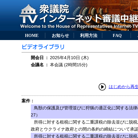
HOME
お知らせ
利用方法
FAQ
開会日
：
2025年4月10日 (木)
会議名
：
本会議 (2時間15分)
はじめから再
案件：
鳥獣の保護及び管理並びに狩猟の適正化に関する法律
27）
所得に対する租税に関する二重課税の除去並びに脱税
政府とウクライナ政府との間の条約の締結について承認
所得に対する租税に関する二重課税の除去並びに脱税