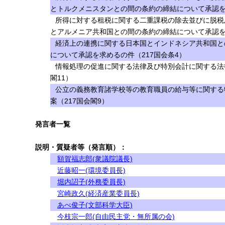
とトルクメニスタンとの間の条約の締結について承認を求
所得に対する租税に関する二重課税の除去並びに脱税
とアルメニア共和国との間の条約の締結について承認を求
経済上の連携に関する日本国とインドネシア共和国と
について承認を求めるの件（217国会条4）
情報処理の促進に関する法律及び特別会計に関する法
閣11）
公立の義務教育諸学校等の教育職員の給与等に関する
案（217国会閣9）
発言者一覧
説明・質疑者等（発言順）：
額賀福志郎(衆議院議長)
近藤昭一(環境委員長)
堀内詔子(外務委員長)
宮崎政久(経済産業委員長)
あべ俊子(文部科学大臣)
今枝宗一郎(自由民主党・無所属の会)