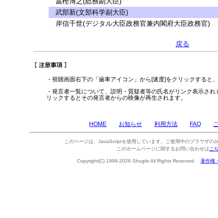
冨樫博之(総務副大臣)
武部新(文部科学副大臣)
岸信千世(デジタル大臣政務官兼内閣府大臣政務官)
戻る
・視聴画面右下の「歯車アイコン」から[速度]をクリックすると
・発言者一覧について、説明・質疑者等の氏名がリンク表示され
リックするとその発言者からの映像が再生されます。
HOME
お知らせ
利用方法
FAQ
このページは、JavaScriptを使用しています。ご使用中のブラウザのJa
このホームページに関するお問い合わせは
こ
Copyright(C) 1999-2026 Shugiin All Rights Reserved.
著作権