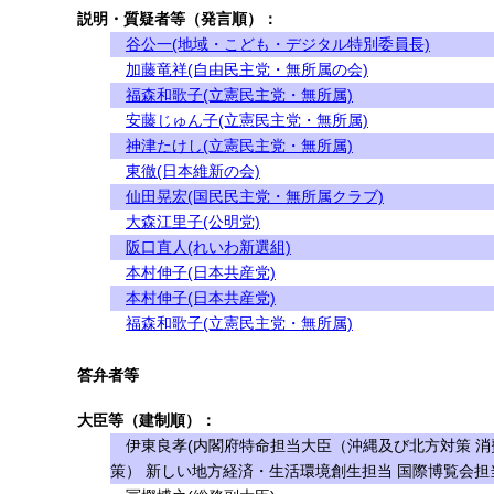
説明・質疑者等（発言順）：
谷公一(地域・こども・デジタル特別委員長)
加藤竜祥(自由民主党・無所属の会)
福森和歌子(立憲民主党・無所属)
安藤じゅん子(立憲民主党・無所属)
神津たけし(立憲民主党・無所属)
東徹(日本維新の会)
仙田晃宏(国民民主党・無所属クラブ)
大森江里子(公明党)
阪口直人(れいわ新選組)
本村伸子(日本共産党)
本村伸子(日本共産党)
福森和歌子(立憲民主党・無所属)
答弁者等
大臣等（建制順）：
伊東良孝(内閣府特命担当大臣（沖縄及び北方対策 消
策） 新しい地方経済・生活環境創生担当 国際博覧会担