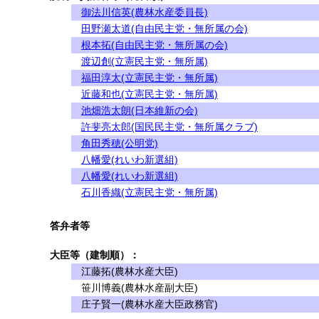
御法川信英(農林水産委員長)
田野瀬太道(自由民主党・無所属の会)
根本拓(自由民主党・無所属の会)
渡辺創(立憲民主党・無所属)
福田淳太(立憲民主党・無所属)
近藤和也(立憲民主党・無所属)
池畑浩太朗(日本維新の会)
許斐亮太郎(国民民主党・無所属クラブ)
角田秀穂(公明党)
八幡愛(れいわ新選組)
八幡愛(れいわ新選組)
石川香織(立憲民主党・無所属)
答弁者等
大臣等（建制順）：
江藤拓(農林水産大臣)
笹川博義(農林水産副大臣)
庄子賢一(農林水産大臣政務官)