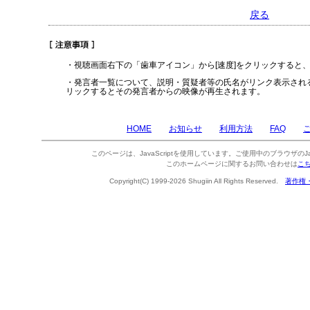
戻る
・視聴画面右下の「歯車アイコン」から[速度]をクリックすると
・発言者一覧について、説明・質疑者等の氏名がリンク表示され
リックするとその発言者からの映像が再生されます。
HOME
お知らせ
利用方法
FAQ
このページは、JavaScriptを使用しています。ご使用中のブラウザのJa
このホームページに関するお問い合わせは
こ
Copyright(C) 1999-2026 Shugiin All Rights Reserved.
著作権