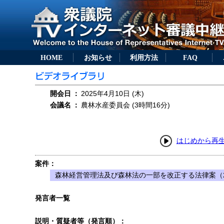
HOME
お知らせ
利用方法
FAQ
開会日
：
2025年4月10日 (木)
会議名
：
農林水産委員会 (3時間16分)
はじめから再
案件：
森林経営管理法及び森林法の一部を改正する法律案（2
発言者一覧
説明・質疑者等（発言順）：