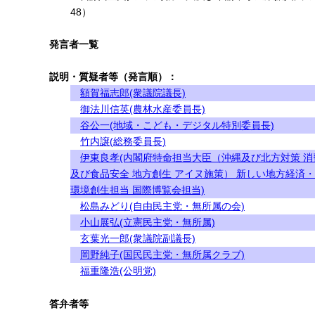
48）
発言者一覧
説明・質疑者等（発言順）：
額賀福志郎(衆議院議長)
御法川信英(農林水産委員長)
谷公一(地域・こども・デジタル特別委員長)
竹内譲(総務委員長)
伊東良孝(内閣府特命担当大臣（沖縄及び北方対策 消
及び食品安全 地方創生 アイヌ施策） 新しい地方経済
環境創生担当 国際博覧会担当)
松島みどり(自由民主党・無所属の会)
小山展弘(立憲民主党・無所属)
玄葉光一郎(衆議院副議長)
岡野純子(国民民主党・無所属クラブ)
福重隆浩(公明党)
答弁者等