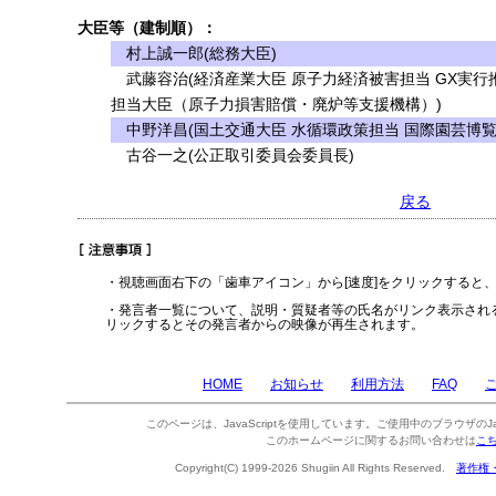
大臣等（建制順）：
村上誠一郎(総務大臣)
武藤容治(経済産業大臣 原子力経済被害担当 GX実行
担当大臣（原子力損害賠償・廃炉等支援機構）)
中野洋昌(国土交通大臣 水循環政策担当 国際園芸博覧
古谷一之(公正取引委員会委員長)
戻る
・視聴画面右下の「歯車アイコン」から[速度]をクリックすると
・発言者一覧について、説明・質疑者等の氏名がリンク表示され
リックするとその発言者からの映像が再生されます。
HOME
お知らせ
利用方法
FAQ
このページは、JavaScriptを使用しています。ご使用中のブラウザのJa
このホームページに関するお問い合わせは
こ
Copyright(C) 1999-2026 Shugiin All Rights Reserved.
著作権