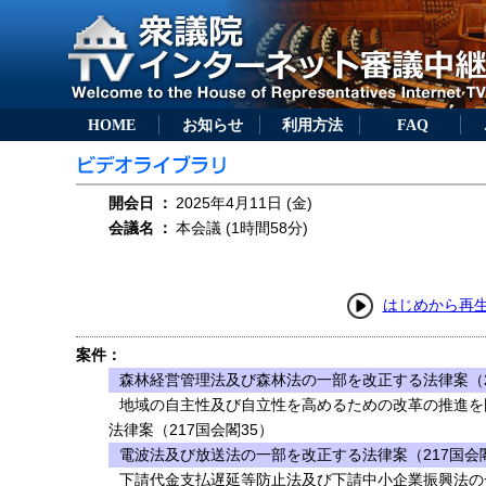
HOME
お知らせ
利用方法
FAQ
開会日
：
2025年4月11日 (金)
会議名
：
本会議 (1時間58分)
はじめから再
案件：
森林経営管理法及び森林法の一部を改正する法律案（2
地域の自主性及び自立性を高めるための改革の推進を
法律案（217国会閣35）
電波法及び放送法の一部を改正する法律案（217国会閣
下請代金支払遅延等防止法及び下請中小企業振興法の