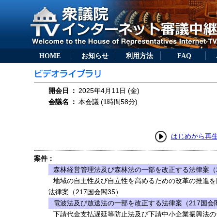
HOME
お知らせ
利用方法
FAQ
開会日
：
2025年4月11日 (金)
会議名
：
本会議 (1時間58分)
はじめから再
案件：
森林経営管理法及び森林法の一部を改正する法律案（2
地域の自主性及び自立性を高めるための改革の推進を
法律案（217国会閣35）
電波法及び放送法の一部を改正する法律案（217国会閣
下請代金支払遅延等防止法及び下請中小企業振興法の