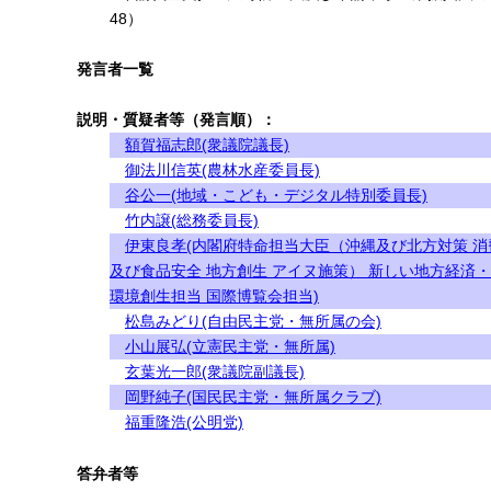
48）
発言者一覧
説明・質疑者等（発言順）：
額賀福志郎(衆議院議長)
御法川信英(農林水産委員長)
谷公一(地域・こども・デジタル特別委員長)
竹内譲(総務委員長)
伊東良孝(内閣府特命担当大臣（沖縄及び北方対策 消
及び食品安全 地方創生 アイヌ施策） 新しい地方経済
環境創生担当 国際博覧会担当)
松島みどり(自由民主党・無所属の会)
小山展弘(立憲民主党・無所属)
玄葉光一郎(衆議院副議長)
岡野純子(国民民主党・無所属クラブ)
福重隆浩(公明党)
答弁者等