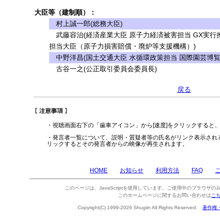
大臣等（建制順）：
村上誠一郎(総務大臣)
武藤容治(経済産業大臣 原子力経済被害担当 GX実行
担当大臣（原子力損害賠償・廃炉等支援機構）)
中野洋昌(国土交通大臣 水循環政策担当 国際園芸博覧
古谷一之(公正取引委員会委員長)
戻る
・視聴画面右下の「歯車アイコン」から[速度]をクリックすると
・発言者一覧について、説明・質疑者等の氏名がリンク表示され
リックするとその発言者からの映像が再生されます。
HOME
お知らせ
利用方法
FAQ
このページは、JavaScriptを使用しています。ご使用中のブラウザのJa
このホームページに関するお問い合わせは
こ
Copyright(C) 1999-2026 Shugiin All Rights Reserved.
著作権