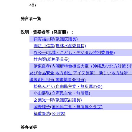
48）
発言者一覧
説明・質疑者等（発言順）：
額賀福志郎(衆議院議長)
御法川信英(農林水産委員長)
谷公一(地域・こども・デジタル特別委員長)
竹内譲(総務委員長)
伊東良孝(内閣府特命担当大臣（沖縄及び北方対策 消
及び食品安全 地方創生 アイヌ施策） 新しい地方経済
環境創生担当 国際博覧会担当)
松島みどり(自由民主党・無所属の会)
小山展弘(立憲民主党・無所属)
玄葉光一郎(衆議院副議長)
岡野純子(国民民主党・無所属クラブ)
福重隆浩(公明党)
答弁者等