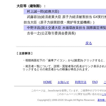
大臣等（建制順）：
村上誠一郎(総務大臣)
武藤容治(経済産業大臣 原子力経済被害担当 GX実行
担当大臣（原子力損害賠償・廃炉等支援機構）)
中野洋昌(国土交通大臣 水循環政策担当 国際園芸博覧
古谷一之(公正取引委員会委員長)
戻る
・視聴画面右下の「歯車アイコン」から[速度]をクリックすると
・発言者一覧について、説明・質疑者等の氏名がリンク表示され
リックするとその発言者からの映像が再生されます。
HOME
お知らせ
利用方法
FAQ
このページは、JavaScriptを使用しています。ご使用中のブラウザのJa
このホームページに関するお問い合わせは
こ
Copyright(C) 1999-2026 Shugiin All Rights Reserved.
著作権