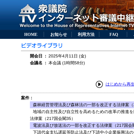
HOME
お知らせ
利用方法
FAQ
開会日
：
2025年4月11日 (金)
会議名
：
本会議 (1時間58分)
はじめから再
案件：
森林経営管理法及び森林法の一部を改正する法律案（2
地域の自主性及び自立性を高めるための改革の推進を
法律案（217国会閣35）
電波法及び放送法の一部を改正する法律案（217国会閣
下請代金支払遅延等防止法及び下請中小企業振興法の