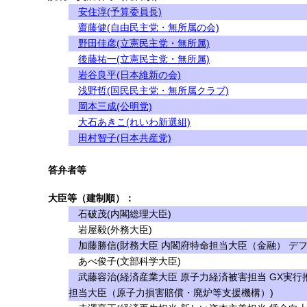
安住淳(予算委員長)
齋藤健(自由民主党・無所属の会)
野田佳彦(立憲民主党・無所属)
後藤祐一(立憲民主党・無所属)
岩谷良平(日本維新の会)
浅野哲(国民民主党・無所属クラブ)
岡本三成(公明党)
大石あきこ(れいわ新選組)
田村智子(日本共産党)
答弁者等
大臣等（建制順）：
石破茂(内閣総理大臣)
岩屋毅(外務大臣)
加藤勝信(財務大臣 内閣府特命担当大臣（金融） デフ
あべ俊子(文部科学大臣)
武藤容治(経済産業大臣 原子力経済被害担当 GX実行
担当大臣（原子力損害賠償・廃炉等支援機構）)