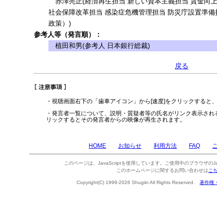
赤澤亮正(経済再生担当 新しい資本主義担当 賃金向上
社会保障改革担当 感染症危機管理担当 防災庁設置準備
政策）)
参考人等（発言順）：
植田和男(参考人 日本銀行総裁)
戻る
・視聴画面右下の「歯車アイコン」から[速度]をクリックすると
・発言者一覧について、説明・質疑者等の氏名がリンク表示され
リックするとその発言者からの映像が再生されます。
HOME
お知らせ
利用方法
FAQ
このページは、JavaScriptを使用しています。ご使用中のブラウザのJa
このホームページに関するお問い合わせは
こ
Copyright(C) 1999-2026 Shugiin All Rights Reserved.
著作権