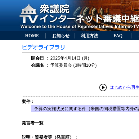
HOME
お知らせ
利用方法
FAQ
開会日
：
2025年4月14日 (月)
会議名
：
予算委員会 (3時間10分)
はじめから再
案件：
予算の実施状況に関する件（米国の関税措置等内外の
発言者一覧
説明・質疑者等（発言順）：