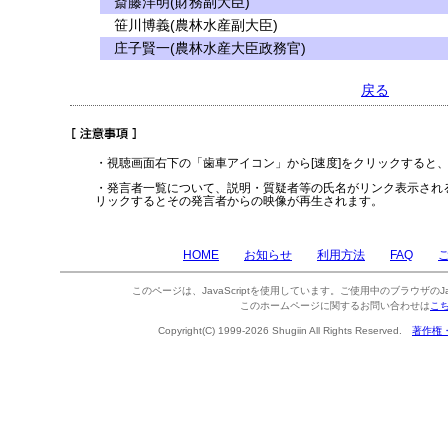
斎藤洋明(財務副大臣)
笹川博義(農林水産副大臣)
庄子賢一(農林水産大臣政務官)
戻る
・視聴画面右下の「歯車アイコン」から[速度]をクリックすると
・発言者一覧について、説明・質疑者等の氏名がリンク表示され
リックするとその発言者からの映像が再生されます。
HOME
お知らせ
利用方法
FAQ
このページは、JavaScriptを使用しています。ご使用中のブラウザのJa
このホームページに関するお問い合わせは
こ
Copyright(C) 1999-2026 Shugiin All Rights Reserved.
著作権