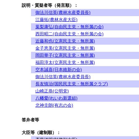
説明・質疑者等（発言順）：
御法川信英(農林水産委員長)
江藤拓(農林水産大臣)
葉梨康弘(自由民主党・無所属の会)
西田昭二(自由民主党・無所属の会)
近藤和也(立憲民主党・無所属)
金子恵美(立憲民主党・無所属)
岡田華子(立憲民主党・無所属)
福田淳太(立憲民主党・無所属)
空本誠喜(日本維新の会)
御法川信英(農林水産委員長)
長友慎治(国民民主党・無所属クラブ)
山崎正恭(公明党)
八幡愛(れいわ新選組)
北神圭朗(有志の会)
答弁者等
大臣等（建制順）：