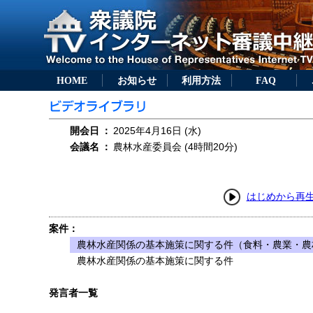
HOME
お知らせ
利用方法
FAQ
開会日
：
2025年4月16日 (水)
会議名
：
農林水産委員会 (4時間20分)
はじめから再
案件：
農林水産関係の基本施策に関する件（食料・農業・農
農林水産関係の基本施策に関する件
発言者一覧