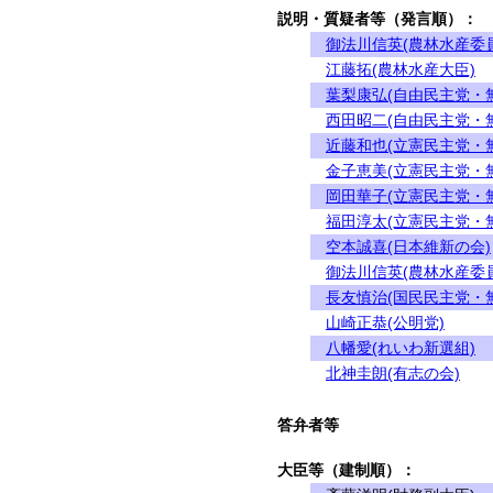
説明・質疑者等（発言順）：
御法川信英(農林水産委
江藤拓(農林水産大臣)
葉梨康弘(自由民主党・
西田昭二(自由民主党・
近藤和也(立憲民主党・
金子恵美(立憲民主党・
岡田華子(立憲民主党・
福田淳太(立憲民主党・
空本誠喜(日本維新の会)
御法川信英(農林水産委
長友慎治(国民民主党・
山崎正恭(公明党)
八幡愛(れいわ新選組)
北神圭朗(有志の会)
答弁者等
大臣等（建制順）：