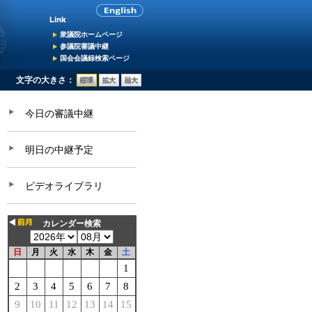
衆議院ホームページ
参議院審議中継
国会会議録検索ページ
文字の大きさ：
今日の審議中継
明日の中継予定
ビデオライブラリ
カレンダー検索
日
月
火
水
木
金
土
1
2
3
4
5
6
7
8
9
10
11
12
13
14
15