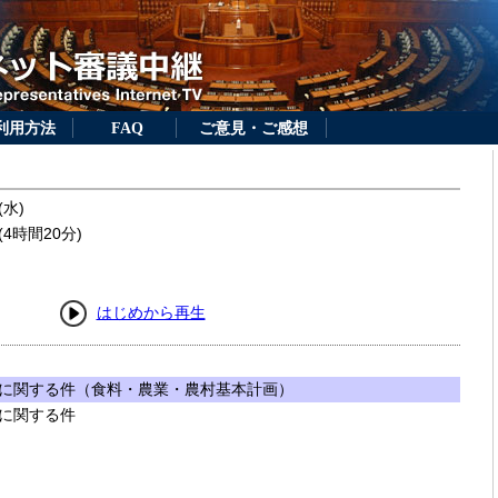
利用方法
FAQ
ご意見・ご感想
(水)
4時間20分)
はじめから再生
に関する件（食料・農業・農村基本計画）
に関する件