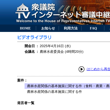
HOME
お知らせ
利用方法
FAQ
開会日
：
2025年4月16日 (水)
会議名
：
農林水産委員会 (4時間20分)
はじめから再
案件：
農林水産関係の基本施策に関する件（食料・農業・農
農林水産関係の基本施策に関する件
発言者一覧