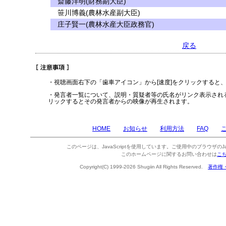
斎藤洋明(財務副大臣)
笹川博義(農林水産副大臣)
庄子賢一(農林水産大臣政務官)
戻る
・視聴画面右下の「歯車アイコン」から[速度]をクリックすると
・発言者一覧について、説明・質疑者等の氏名がリンク表示され
リックするとその発言者からの映像が再生されます。
HOME
お知らせ
利用方法
FAQ
このページは、JavaScriptを使用しています。ご使用中のブラウザのJa
このホームページに関するお問い合わせは
こ
Copyright(C) 1999-2026 Shugiin All Rights Reserved.
著作権