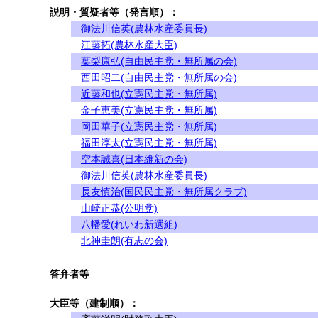
説明・質疑者等（発言順）：
御法川信英(農林水産委員長)
江藤拓(農林水産大臣)
葉梨康弘(自由民主党・無所属の会)
西田昭二(自由民主党・無所属の会)
近藤和也(立憲民主党・無所属)
金子恵美(立憲民主党・無所属)
岡田華子(立憲民主党・無所属)
福田淳太(立憲民主党・無所属)
空本誠喜(日本維新の会)
御法川信英(農林水産委員長)
長友慎治(国民民主党・無所属クラブ)
山崎正恭(公明党)
八幡愛(れいわ新選組)
北神圭朗(有志の会)
答弁者等
大臣等（建制順）：