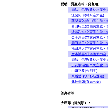
説明・質疑者等（発言順）：
御法川信英(農林水産委
江藤拓(農林水産大臣)
葉梨康弘(自由民主党・
西田昭二(自由民主党・
近藤和也(立憲民主党・
金子恵美(立憲民主党・
岡田華子(立憲民主党・
福田淳太(立憲民主党・
空本誠喜(日本維新の会)
御法川信英(農林水産委
長友慎治(国民民主党・
山崎正恭(公明党)
八幡愛(れいわ新選組)
北神圭朗(有志の会)
答弁者等
大臣等（建制順）：