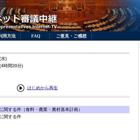
利用方法
FAQ
ご意見・ご感想
(水)
4時間20分)
はじめから再生
に関する件（食料・農業・農村基本計画）
に関する件