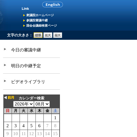
衆議院ホームページ
参議院審議中継
国会会議録検索ページ
文字の大きさ：
今日の審議中継
明日の中継予定
ビデオライブラリ
カレンダー検索
日
月
火
水
木
金
土
1
2
3
4
5
6
7
8
9
10
11
12
13
14
15