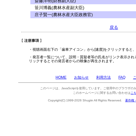
斎藤洋明(財務副大臣)
笹川博義(農林水産副大臣)
庄子賢一(農林水産大臣政務官)
戻る
・視聴画面右下の「歯車アイコン」から[速度]をクリックすると
・発言者一覧について、説明・質疑者等の氏名がリンク表示され
リックするとその発言者からの映像が再生されます。
HOME
お知らせ
利用方法
FAQ
このページは、JavaScriptを使用しています。ご使用中のブラウザのJa
このホームページに関するお問い合わせは
こ
Copyright(C) 1999-2026 Shugiin All Rights Reserved.
著作権