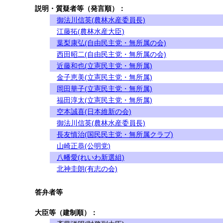
説明・質疑者等（発言順）：
御法川信英(農林水産委員長)
江藤拓(農林水産大臣)
葉梨康弘(自由民主党・無所属の会)
西田昭二(自由民主党・無所属の会)
近藤和也(立憲民主党・無所属)
金子恵美(立憲民主党・無所属)
岡田華子(立憲民主党・無所属)
福田淳太(立憲民主党・無所属)
空本誠喜(日本維新の会)
御法川信英(農林水産委員長)
長友慎治(国民民主党・無所属クラブ)
山崎正恭(公明党)
八幡愛(れいわ新選組)
北神圭朗(有志の会)
答弁者等
大臣等（建制順）：