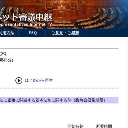
利用方法
FAQ
ご意見・ご感想
(木)
間46分)
はじめから再生
法に密接に関連する基本法制に関する件（臨時会召集期限）
開始時刻
所要時間