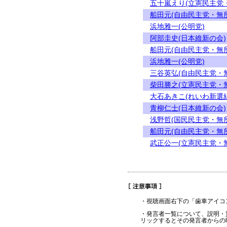
五十嵐えり(立憲民主党
船田元(自由民主党・無
浜地雅一(公明党)
阿部圭史(日本維新の会)
船田元(自由民主党・無
浜地雅一(公明党)
三谷英弘(自由民主党・
柴田勝之(立憲民主党・
大石あきこ(れいわ新選組
青柳仁士(日本維新の会)
浅野哲(国民民主党・無
船田元(自由民主党・無
武正公一(立憲民主党・
・視聴画面右下の「歯車アイコ
・発言者一覧について、説明・
リックするとその発言者からの