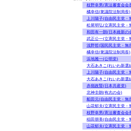
枝野幸男(憲法審査会会長
橘幸信(衆議院法制局長)
上川陽子(自由民主党・
松尾明弘(立憲民主党・
和田有一朗(日本維新の会
武正公一(立憲民主党・
浅野哲(国民民主党・無
橘幸信(衆議院法制局長)
浜地雅一(公明党)
大石あきこ(れいわ新選組
上川陽子(自由民主党・
大石あきこ(れいわ新選組
赤嶺政賢(日本共産党)
北神圭朗(有志の会)
船田元(自由民主党・無
山花郁夫(立憲民主党・
枝野幸男(憲法審査会会長
稲田朋美(自由民主党・
山花郁夫(立憲民主党・