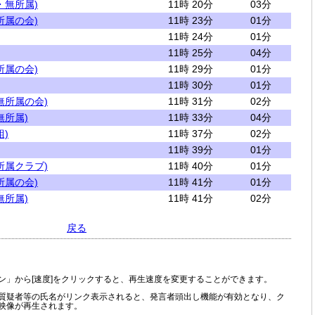
・無所属)
11時 20分
03分
所属の会)
11時 23分
01分
11時 24分
01分
11時 25分
04分
所属の会)
11時 29分
01分
11時 30分
01分
無所属の会)
11時 31分
02分
無所属)
11時 33分
04分
)
11時 37分
02分
11時 39分
01分
所属クラブ)
11時 40分
01分
所属の会)
11時 41分
01分
無所属)
11時 41分
02分
戻る
ン」から[速度]をクリックすると、再生速度を変更することができます。
質疑者等の氏名がリンク表示されると、発言者頭出し機能が有効となり、ク
映像が再生されます。