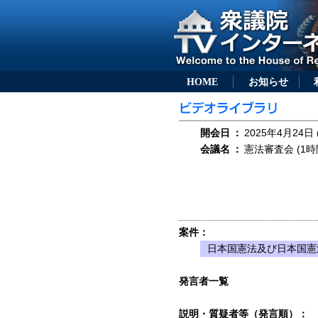
HOME
お知らせ
開会日
：
2025年4月24日 
会議名
：
憲法審査会 (1時
案件：
日本国憲法及び日本国憲
発言者一覧
説明・質疑者等（発言順）：