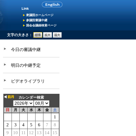
衆議院ホームページ
参議院審議中継
国会会議録検索ページ
文字の大きさ：
今日の審議中継
明日の中継予定
ビデオライブラリ
カレンダー検索
日
月
火
水
木
金
土
1
2
3
4
5
6
7
8
9
10
11
12
13
14
15