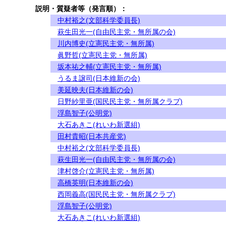
説明・質疑者等（発言順）：
中村裕之(文部科学委員長)
萩生田光一(自由民主党・無所属の会)
川内博史(立憲民主党・無所属)
眞野哲(立憲民主党・無所属)
坂本祐之輔(立憲民主党・無所属)
うるま譲司(日本維新の会)
美延映夫(日本維新の会)
日野紗里亜(国民民主党・無所属クラブ)
浮島智子(公明党)
大石あきこ(れいわ新選組)
田村貴昭(日本共産党)
中村裕之(文部科学委員長)
萩生田光一(自由民主党・無所属の会)
津村啓介(立憲民主党・無所属)
高橋英明(日本維新の会)
西岡義高(国民民主党・無所属クラブ)
浮島智子(公明党)
大石あきこ(れいわ新選組)