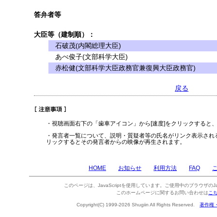
答弁者等
大臣等（建制順）：
石破茂(内閣総理大臣)
あべ俊子(文部科学大臣)
赤松健(文部科学大臣政務官兼復興大臣政務官)
戻る
・視聴画面右下の「歯車アイコン」から[速度]をクリックすると
・発言者一覧について、説明・質疑者等の氏名がリンク表示され
リックするとその発言者からの映像が再生されます。
HOME
お知らせ
利用方法
FAQ
このページは、JavaScriptを使用しています。ご使用中のブラウザのJa
このホームページに関するお問い合わせは
こ
Copyright(C) 1999-2026 Shugiin All Rights Reserved.
著作権