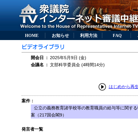
HOME
お知らせ
利用方法
FAQ
開会日
：
2025年5月9日 (金)
会議名
：
文部科学委員会 (4時間14分)
はじめから再
案件：
公立の義務教育諸学校等の教育職員の給与等に関する
案（217国会閣9）
発言者一覧