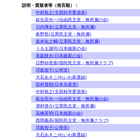
説明・質疑者等（発言順）：
中村裕之(文部科学委員長)
萩生田光一(自由民主党・無所属の会)
川内博史(立憲民主党・無所属)
眞野哲(立憲民主党・無所属)
坂本祐之輔(立憲民主党・無所属)
うるま譲司(日本維新の会)
美延映夫(日本維新の会)
日野紗里亜(国民民主党・無所属クラブ)
浮島智子(公明党)
大石あきこ(れいわ新選組)
田村貴昭(日本共産党)
中村裕之(文部科学委員長)
萩生田光一(自由民主党・無所属の会)
津村啓介(立憲民主党・無所属)
高橋英明(日本維新の会)
西岡義高(国民民主党・無所属クラブ)
浮島智子(公明党)
大石あきこ(れいわ新選組)