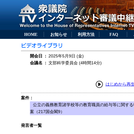
HOME
お知らせ
利用方法
FAQ
開会日
：
2025年5月9日 (金)
会議名
：
文部科学委員会 (4時間14分)
はじめから再
案件：
公立の義務教育諸学校等の教育職員の給与等に関する
案（217国会閣9）
発言者一覧