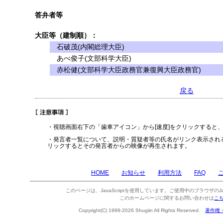
答弁者等
大臣等（建制順）：
石破茂(内閣総理大臣)
あべ俊子(文部科学大臣)
赤松健(文部科学大臣政務官兼復興大臣政務官)
戻る
・視聴画面右下の「歯車アイコン」から[速度]をクリックすると
・発言者一覧について、説明・質疑者等の氏名がリンク表示され
リックするとその発言者からの映像が再生されます。
HOME
お知らせ
利用方法
FAQ
このページは、JavaScriptを使用しています。ご使用中のブラウザのJa
このホームページに関するお問い合わせは
こ
Copyright(C) 1999-2026 Shugiin All Rights Reserved.
著作権