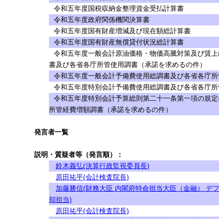
令和五年度国税収納金整理資金受払計算書
令和五年度政府関係機関決算書
令和五年度国有財産増減及び現在額総計算書
令和五年度国有財産無償貸付状況総計算書
令和五年度一般会計原油価格・物価高騰対策及び賃上
書及び各省各庁所管使用調書（承諾を求めるの件）
令和五年度一般会計予備費使用総調書及び各省各庁所
令和五年度特別会計予備費使用総調書及び各省各庁所
令和五年度特別会計予算総則第二十一条第一項の規定
所管経費増額調書（承諾を求めるの件）
発言者一覧
説明・質疑者等（発言順）：
鈴木義弘(決算行政監視委員長)
原田祐平(会計検査院長)
加藤勝信(財務大臣 内閣府特命担当大臣（金融） デ
却担当)
原田祐平(会計検査院長)