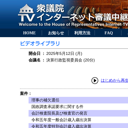
HOME
お知らせ
利用方法
FAQ
開会日
：
2025年5月12日 (月)
会議名
：
決算行政監視委員会 (20分)
はじめから再
案件：
理事の補欠選任
国政調査承認要求に関する件
会計検査院長及び検査官の発言
令和五年度一般会計歳入歳出決算
令和五年度特別会計歳入歳出決算