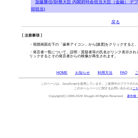
加藤勝信(財務大臣 内閣府特命担当大臣（金融） デ
却担当)
戻る
・視聴画面右下の「歯車アイコン」から[速度]をクリックすると
・発言者一覧について、説明・質疑者等の氏名がリンク表示され
リックするとその発言者からの映像が再生されます。
HOME
お知らせ
利用方法
FAQ
このページは、JavaScriptを使用しています。ご使用中のブラウザのJa
このホームページに関するお問い合わせは
こ
Copyright(C) 1999-2026 Shugiin All Rights Reserved.
著作権