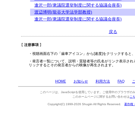
逢沢一郎(衆議院選挙制度に関する協議会座長)
渡辺博明(龍谷大学法学部教授)
逢沢一郎(衆議院選挙制度に関する協議会座長)
戻る
・視聴画面右下の「歯車アイコン」から[速度]をクリックすると
・発言者一覧について、説明・質疑者等の氏名がリンク表示され
リックするとその発言者からの映像が再生されます。
HOME
お知らせ
利用方法
FAQ
このページは、JavaScriptを使用しています。ご使用中のブラウザのJa
このホームページに関するお問い合わせは
こ
Copyright(C) 1999-2026 Shugiin All Rights Reserved.
著作権