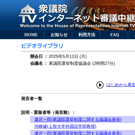
HOME
お知らせ
利用方法
FAQ
開会日
：
2025年5月12日 (月)
会議名
：
衆議院選挙制度協議会 (2時間27分)
はじめから再
発言者一覧
説明・質疑者等（発言順）：
逢沢一郎(衆議院選挙制度に関する協議会座長)
河崎健(上智大学外国語学部教授)
逢沢一郎(衆議院選挙制度に関する協議会座長)