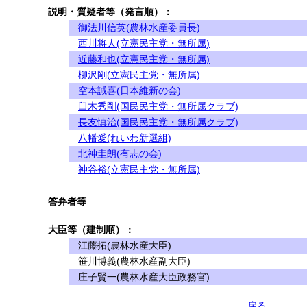
説明・質疑者等（発言順）：
御法川信英(農林水産委員長)
西川将人(立憲民主党・無所属)
近藤和也(立憲民主党・無所属)
柳沢剛(立憲民主党・無所属)
空本誠喜(日本維新の会)
臼木秀剛(国民民主党・無所属クラブ)
長友慎治(国民民主党・無所属クラブ)
八幡愛(れいわ新選組)
北神圭朗(有志の会)
神谷裕(立憲民主党・無所属)
答弁者等
大臣等（建制順）：
江藤拓(農林水産大臣)
笹川博義(農林水産副大臣)
庄子賢一(農林水産大臣政務官)
戻る