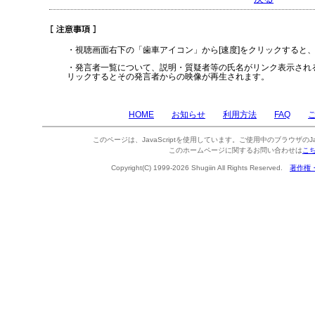
・視聴画面右下の「歯車アイコン」から[速度]をクリックすると
・発言者一覧について、説明・質疑者等の氏名がリンク表示され
リックするとその発言者からの映像が再生されます。
HOME
お知らせ
利用方法
FAQ
このページは、JavaScriptを使用しています。ご使用中のブラウザのJa
このホームページに関するお問い合わせは
こ
Copyright(C) 1999-2026 Shugiin All Rights Reserved.
著作権