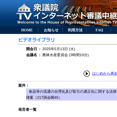
HOME
お知らせ
利用方法
FAQ
開会日
：
2025年5月13日 (火)
会議名
：
農林水産委員会 (3時間10分)
はじめから再
案件：
食品等の流通の合理化及び取引の適正化に関する法律
律案（217国会閣45）
発言者一覧