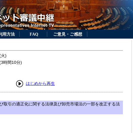
利用方法
FAQ
ご意見・ご感想
(火)
3時間10分)
はじめから再生
び取引の適正化に関する法律及び卸売市場法の一部を改正する法