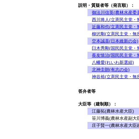
説明・質疑者等（発言順）：
御法川信英(農林水産委
西川将人(立憲民主党・
近藤和也(立憲民主党・
柳沢剛(立憲民主党・無
空本誠喜(日本維新の会)
臼木秀剛(国民民主党・
長友慎治(国民民主党・
八幡愛(れいわ新選組)
北神圭朗(有志の会)
神谷裕(立憲民主党・無
答弁者等
大臣等（建制順）：
江藤拓(農林水産大臣)
笹川博義(農林水産副大臣
庄子賢一(農林水産大臣政