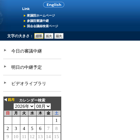
衆議院ホームページ
参議院審議中継
国会会議録検索ページ
文字の大きさ：
今日の審議中継
明日の中継予定
ビデオライブラリ
カレンダー検索
日
月
火
水
木
金
土
1
2
3
4
5
6
7
8
9
10
11
12
13
14
15