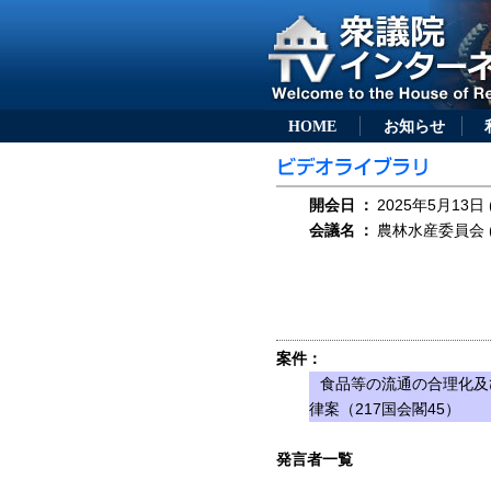
HOME
お知らせ
開会日
：
2025年5月13日 
会議名
：
農林水産委員会 (
案件：
食品等の流通の合理化及
律案（217国会閣45）
発言者一覧