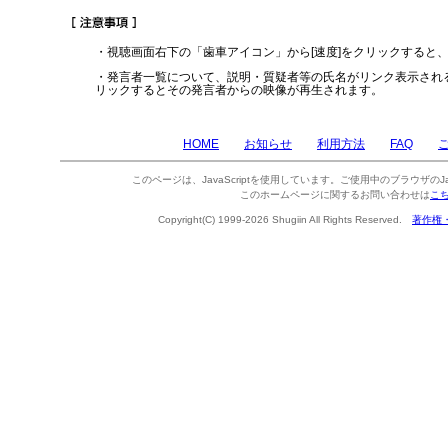
・視聴画面右下の「歯車アイコン」から[速度]をクリックすると
・発言者一覧について、説明・質疑者等の氏名がリンク表示され
リックするとその発言者からの映像が再生されます。
HOME
お知らせ
利用方法
FAQ
このページは、JavaScriptを使用しています。ご使用中のブラウザのJa
このホームページに関するお問い合わせは
こ
Copyright(C) 1999-2026 Shugiin All Rights Reserved.
著作権