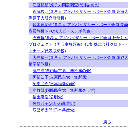
江渡聡徳(原子力問題調査特別委員長)
近藤駿介(参考人 アドバイザリー・ボード会員 東海
際原子力研究所所長)
鈴木達治郎(参考人 アドバイザリー・ボード会員 長
客員教授 NPO法人ピースデポ代表)
石橋哲(参考人 アドバイザリー・ボード会員 わかり
プロジェクト（国会事故調編）代表 株式会社クロト・
トナーズ代表取締役)
大島堅一(参考人 アドバイザリー・ボード会員 龍谷
策学部教授)
津島淳(自由民主党・無所属の会)
阿部知子(立憲民主党・無所属)
阿部弘樹(日本維新の会)
小竹凱(国民民主党・無所属クラブ)
福重隆浩(公明党)
佐原若子(れいわ新選組)
辰巳孝太郎(日本共産党)
戻る