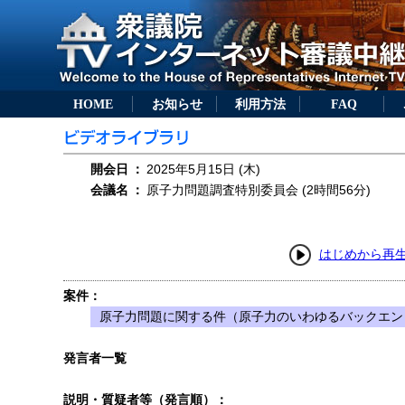
HOME
お知らせ
利用方法
FAQ
開会日
：
2025年5月15日 (木)
会議名
：
原子力問題調査特別委員会 (2時間56分)
はじめから再
案件：
原子力問題に関する件（原子力のいわゆるバックエン
発言者一覧
説明・質疑者等（発言順）：