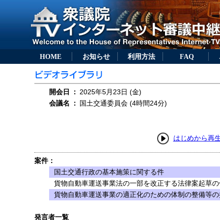
HOME
お知らせ
利用方法
FAQ
開会日
：
2025年5月23日 (金)
会議名
：
国土交通委員会 (4時間24分)
はじめから再
案件：
国土交通行政の基本施策に関する件
貨物自動車運送事業法の一部を改正する法律案起草の
貨物自動車運送事業の適正化のための体制の整備等の
発言者一覧