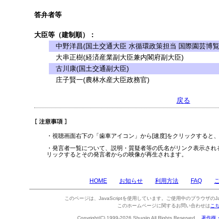
答弁者等
大臣等（建制順）：
中野洋昌(国土交通大臣 水循環政策担当 国際園芸博覧
大串正樹(経済産業副大臣兼内閣府副大臣)
古川康(国土交通副大臣)
庄子賢一(農林水産大臣政務官)
戻る
・視聴画面右下の「歯車アイコン」から[速度]をクリックすると
・発言者一覧について、説明・質疑者等の氏名がリンク表示され
リックするとその発言者からの映像が再生されます。
HOME
お知らせ
利用方法
FAQ
このページは、JavaScriptを使用しています。ご使用中のブラウザのJa
このホームページに関するお問い合わせは
こ
Copyright(C) 1999-2026 Shugiin All Rights Reserved.
著作権