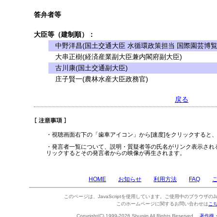
答弁者等
大臣等（建制順）：
中野洋昌(国土交通大臣 水循環政策担当 国際園芸博覧
大串正樹(経済産業副大臣兼内閣府副大臣)
古川康(国土交通副大臣)
庄子賢一(農林水産大臣政務官)
戻る
・視聴画面右下の「歯車アイコン」から[速度]をクリックすると
・発言者一覧について、説明・質疑者等の氏名がリンク表示され
リックするとその発言者からの映像が再生されます。
HOME
お知らせ
利用方法
FAQ
このページは、JavaScriptを使用しています。ご使用中のブラウザのJa
このホームページに関するお問い合わせは
こ
Copyright(C) 1999-2026 Shugiin All Rights Reserved.
著作権