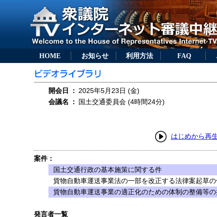
HOME
お知らせ
利用方法
FAQ
開会日
：
2025年5月23日 (金)
会議名
：
国土交通委員会 (4時間24分)
はじめから再
案件：
国土交通行政の基本施策に関する件
貨物自動車運送事業法の一部を改正する法律案起草の
貨物自動車運送事業の適正化のための体制の整備等の
発言者一覧