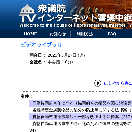
HOME
お知らせ
利用方法
FAQ
開会日
：
2025年5月27日 (火)
会議名
：
本会議 (16分)
はじめから再
案件：
国際協同組合年に当たり協同組合の振興を図る決議案（
盗難特定金属製物品の処分の防止等に関する法律案（2
貨物自動車運送事業法の一部を改正する法律案（217
貨物自動車運送事業の適正化のための体制の整備等の
34）