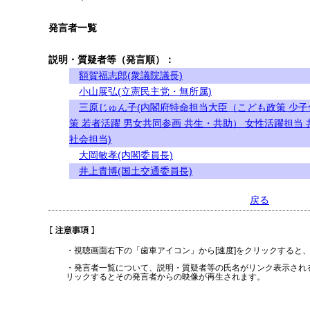
発言者一覧
説明・質疑者等（発言順）：
額賀福志郎(衆議院議長)
小山展弘(立憲民主党・無所属)
三原じゅん子(内閣府特命担当大臣（こども政策 少子
策 若者活躍 男女共同参画 共生・共助） 女性活躍担当 
社会担当)
大岡敏孝(内閣委員長)
井上貴博(国土交通委員長)
戻る
・視聴画面右下の「歯車アイコン」から[速度]をクリックすると
・発言者一覧について、説明・質疑者等の氏名がリンク表示され
リックするとその発言者からの映像が再生されます。