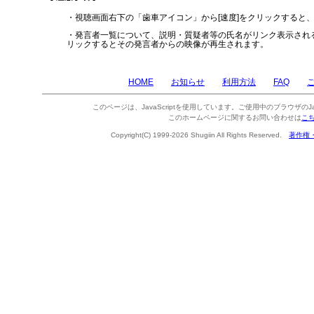
・視聴画面右下の「歯車アイコン」から[速度]をクリックすると
・発言者一覧について、説明・質疑者等の氏名がリンク表示され
リックするとその発言者からの映像が再生されます。
HOME
お知らせ
利用方法
FAQ
このページは、JavaScriptを使用しています。ご使用中のブラウザのJa
このホームページに関するお問い合わせは
こ
Copyright(C) 1999-2026 Shugiin All Rights Reserved.
著作権