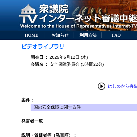
HOME
お知らせ
利用方法
FAQ
開会日
：
2025年6月12日 (木)
会議名
：
安全保障委員会 (3時間22分)
はじめから再
案件：
国の安全保障に関する件
発言者一覧
説明・質疑者等（発言順）：