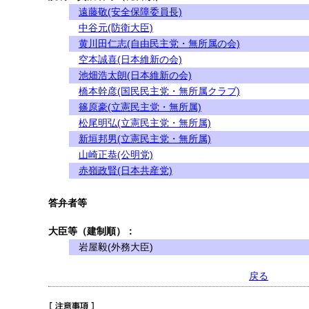
遠藤敬(安全保障委員長)
中谷元(防衛大臣)
黄川田仁志(自由民主党・無所属の会)
空本誠喜(日本維新の会)
池畑浩太朗(日本維新の会)
橋本幹彦(国民民主党・無所属クラブ)
篠原豪(立憲民主党・無所属)
松尾明弘(立憲民主党・無所属)
新垣邦男(立憲民主党・無所属)
山崎正恭(公明党)
赤嶺政賢(日本共産党)
答弁者等
大臣等（建制順）：
岩屋毅(外務大臣)
戻る