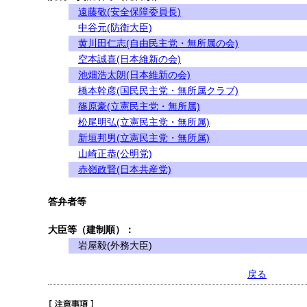
遠藤敬(安全保障委員長)
中谷元(防衛大臣)
黄川田仁志(自由民主党・無所属の会)
空本誠喜(日本維新の会)
池畑浩太朗(日本維新の会)
橋本幹彦(国民民主党・無所属クラブ)
篠原豪(立憲民主党・無所属)
松尾明弘(立憲民主党・無所属)
新垣邦男(立憲民主党・無所属)
山崎正恭(公明党)
赤嶺政賢(日本共産党)
答弁者等
大臣等（建制順）：
岩屋毅(外務大臣)
戻る