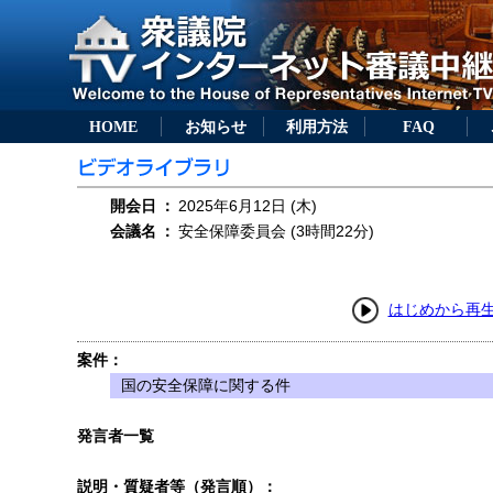
HOME
お知らせ
利用方法
FAQ
開会日
：
2025年6月12日 (木)
会議名
：
安全保障委員会 (3時間22分)
はじめから再
案件：
国の安全保障に関する件
発言者一覧
説明・質疑者等（発言順）：