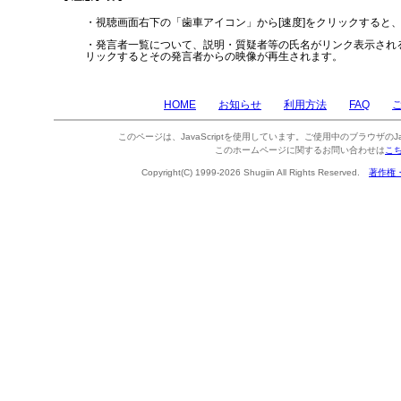
・視聴画面右下の「歯車アイコン」から[速度]をクリックすると
・発言者一覧について、説明・質疑者等の氏名がリンク表示され
リックするとその発言者からの映像が再生されます。
HOME
お知らせ
利用方法
FAQ
このページは、JavaScriptを使用しています。ご使用中のブラウザのJa
このホームページに関するお問い合わせは
こ
Copyright(C) 1999-2026 Shugiin All Rights Reserved.
著作権