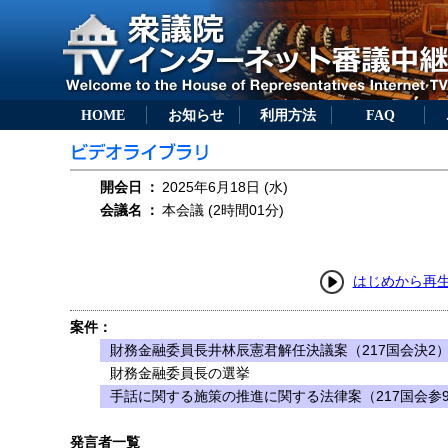
HOME
お知らせ
利用方法
FAQ
開会日
：
2025年6月18日 (水)
会議名
：
本会議 (2時間01分)
はじめから再
案件：
財務金融委員長井林辰憲君解任決議案（217国会決2
財務金融委員長の選挙
手話に関する施策の推進に関する法律案（217国会参
発言者一覧