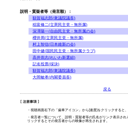
説明・質疑者等（発言順）：
額賀福志郎(衆議院議長)
稲富修二(立憲民主党・無所属)
深澤陽一(自由民主党・無所属の会)
櫻井周(立憲民主党・無所属)
村上智信(日本維新の会)
田中健(国民民主党・無所属クラブ)
高井崇志(れいわ新選組)
記名投票(採決)
額賀福志郎(衆議院議長)
大岡敏孝(内閣委員長)
戻る
・視聴画面右下の「歯車アイコン」から[速度]をクリックすると
・発言者一覧について、説明・質疑者等の氏名がリンク表示され
リックするとその発言者からの映像が再生されます。