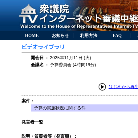
HOME
お知らせ
利用方法
FAQ
開会日
：
2025年11月11日 (火)
会議名
：
予算委員会 (4時間19分)
はじめから再
案件：
予算の実施状況に関する件
発言者一覧
説明・質疑者等（発言順）：