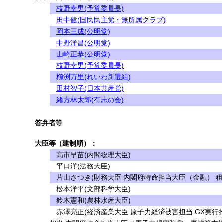
枝野幸男(予算委員長)
田中健(国民民主党・無所属クラブ)
岡本三成(公明党)
中野洋昌(公明党)
山崎正恭(公明党)
枝野幸男(予算委員長)
櫛渕万里(れいわ新選組)
田村智子(日本共産党)
緒方林太郎(有志の会)
答弁者等
大臣等（建制順）：
高市早苗(内閣総理大臣)
平口洋(法務大臣)
片山さつき(財務大臣 内閣府特命担当大臣（金融） 
松本洋平(文部科学大臣)
鈴木憲和(農林水産大臣)
赤澤亮正(経済産業大臣 原子力経済被害担当 GX実行