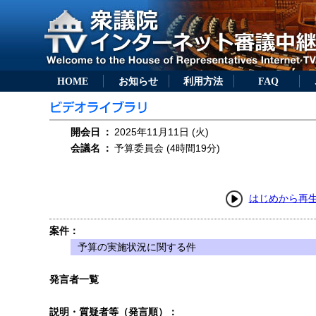
HOME
お知らせ
利用方法
FAQ
開会日
：
2025年11月11日 (火)
会議名
：
予算委員会 (4時間19分)
はじめから再
案件：
予算の実施状況に関する件
発言者一覧
説明・質疑者等（発言順）：