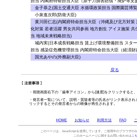
担当 内閣府特命担当大臣（原子力損害賠償・廃炉等支援
金子恭之(国土交通大臣 水循環政策担当 国際園芸博覧
小泉進次郎(防衛大臣)
黄川田仁志(内閣府特命担当大臣（沖縄及び北方対策 
化対策 若者活躍 男女共同参画 地方創生 アイヌ施策 
当 地域未来戦略担当)
城内実(日本成長戦略担当 賃上げ環境整備担当 スタ
担当 感染症危機管理担当 内閣府特命担当大臣（経済財
国光あやの(外務副大臣)
戻る
・視聴画面右下の「歯車アイコン」から[速度]をクリックすると
・発言者一覧について、説明・質疑者等の氏名がリンク表示され
リックするとその発言者からの映像が再生されます。
HOME
お知らせ
利用方法
FAQ
このページは、JavaScriptを使用しています。ご使用中のブラウザのJa
このホームページに関するお問い合わせは
こ