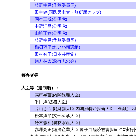
枝野幸男(予算委員長)
田中健(国民民主党・無所属クラブ)
岡本三成(公明党)
中野洋昌(公明党)
山崎正恭(公明党)
枝野幸男(予算委員長)
櫛渕万里(れいわ新選組)
田村智子(日本共産党)
緒方林太郎(有志の会)
答弁者等
大臣等（建制順）：
高市早苗(内閣総理大臣)
平口洋(法務大臣)
片山さつき(財務大臣 内閣府特命担当大臣（金融） 
松本洋平(文部科学大臣)
鈴木憲和(農林水産大臣)
赤澤亮正(経済産業大臣 原子力経済被害担当 GX実行