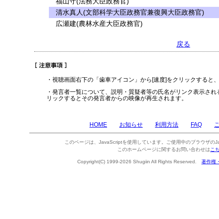
福山守(法務大臣政務官)
清水真人(文部科学大臣政務官兼復興大臣政務官)
広瀬建(農林水産大臣政務官)
戻る
・視聴画面右下の「歯車アイコン」から[速度]をクリックすると
・発言者一覧について、説明・質疑者等の氏名がリンク表示され
リックするとその発言者からの映像が再生されます。
HOME
お知らせ
利用方法
FAQ
このページは、JavaScriptを使用しています。ご使用中のブラウザのJa
このホームページに関するお問い合わせは
こ
Copyright(C) 1999-2026 Shugiin All Rights Reserved.
著作権