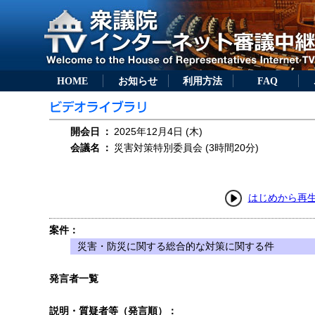
HOME
お知らせ
利用方法
FAQ
開会日
：
2025年12月4日 (木)
会議名
：
災害対策特別委員会 (3時間20分)
はじめから再
案件：
災害・防災に関する総合的な対策に関する件
発言者一覧
説明・質疑者等（発言順）：