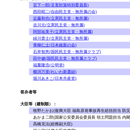
宮下一郎(災害対策特別委員長)
西田昭二(自由民主党・無所属の会)
近藤和也(立憲民主党・無所属)
吉川元(立憲民主党・無所属)
阿部祐美子(立憲民主党・無所属)
緑川貴士(立憲民主党・無所属)
青柳仁士(日本維新の会)
石井智恵(国民民主党・無所属クラブ)
田中健(国民民主党・無所属クラブ)
福重隆浩(公明党)
櫛渕万里(れいわ新選組)
堀川あきこ(日本共産党)
答弁者等
大臣等（建制順）：
牧野たかお(復興大臣 福島原発事故再生総括担当 防災
あかま二郎(国家公安委員会委員長 領土問題担当 内閣
高橋克法(総務副大臣)