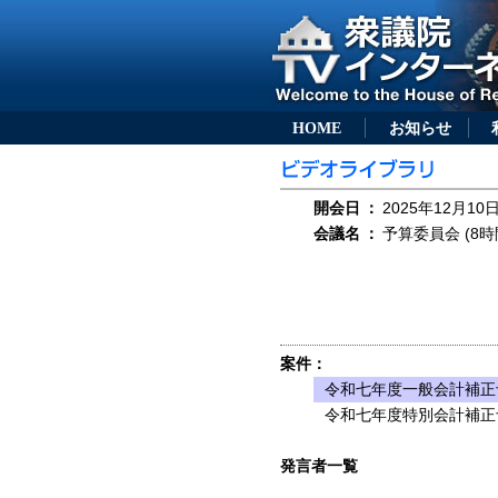
HOME
お知らせ
開会日
：
2025年12月10日
会議名
：
予算委員会 (8時
案件：
令和七年度一般会計補正
令和七年度特別会計補正
発言者一覧