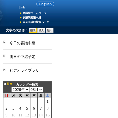
衆議院ホームページ
参議院審議中継
国会会議録検索ページ
文字の大きさ：
今日の審議中継
明日の中継予定
ビデオライブラリ
カレンダー検索
日
月
火
水
木
金
土
1
2
3
4
5
6
7
8
9
10
11
12
13
14
15