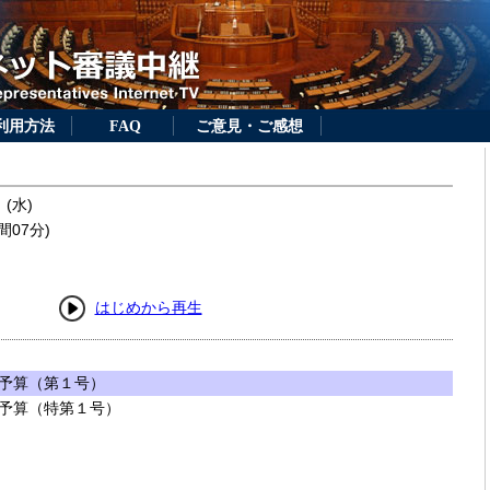
利用方法
FAQ
ご意見・ご感想
 (水)
間07分)
はじめから再生
予算（第１号）
予算（特第１号）