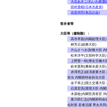
大石あきこ(れいわ新選組
田村貴昭(日本共産党)
吉良州司(有志の会)
答弁者等
大臣等（建制順）：
高市早苗(内閣総理大臣)
林芳正(総務大臣)
片山さつき(財務大臣 内
松本洋平(文部科学大臣)
上野賢一郎(厚生労働大臣
鈴木憲和(農林水産大臣)
赤澤亮正(経済産業大臣 
担当 内閣府特命担当大臣
金子恭之(国土交通大臣 
石原宏高(環境大臣 内閣
木原稔(内閣官房長官 沖
黄川田仁志(内閣府特命担
化対策 若者活躍 男女共同