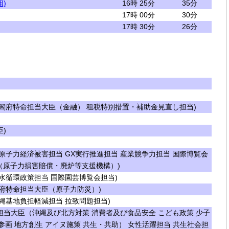
)
16時 25分
35分
17時 00分
30分
17時 30分
26分
閣府特命担当大臣（金融） 租税特別措置・補助金見直し担当)
)
原子力経済被害担当 GX実行推進担当 産業競争力担当 国際博覧会
（原子力損害賠償・廃炉等支援機構）)
水循環政策担当 国際園芸博覧会担当)
府特命担当大臣（原子力防災）)
縄基地負担軽減担当 拉致問題担当)
当大臣（沖縄及び北方対策 消費者及び食品安全 こども政策 少子
参画 地方創生 アイヌ施策 共生・共助） 女性活躍担当 共生社会担