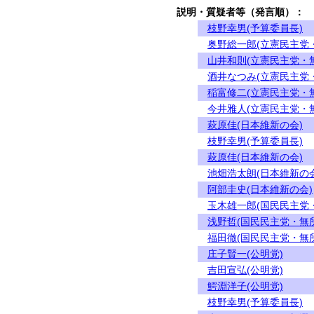
説明・質疑者等（発言順）：
枝野幸男(予算委員長)
奥野総一郎(立憲民主党
山井和則(立憲民主党・
酒井なつみ(立憲民主党
稲富修二(立憲民主党・
今井雅人(立憲民主党・
萩原佳(日本維新の会)
枝野幸男(予算委員長)
萩原佳(日本維新の会)
池畑浩太朗(日本維新の会
阿部圭史(日本維新の会)
玉木雄一郎(国民民主党
浅野哲(国民民主党・無
福田徹(国民民主党・無
庄子賢一(公明党)
吉田宣弘(公明党)
鰐淵洋子(公明党)
枝野幸男(予算委員長)