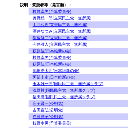
説明・質疑者等（発言順）：
枝野幸男(予算委員長)
奥野総一郎(立憲民主党・無所属)
山井和則(立憲民主党・無所属)
酒井なつみ(立憲民主党・無所属)
稲富修二(立憲民主党・無所属)
今井雅人(立憲民主党・無所属)
萩原佳(日本維新の会)
枝野幸男(予算委員長)
萩原佳(日本維新の会)
池畑浩太朗(日本維新の会)
阿部圭史(日本維新の会)
玉木雄一郎(国民民主党・無所属クラブ)
浅野哲(国民民主党・無所属クラブ)
福田徹(国民民主党・無所属クラブ)
庄子賢一(公明党)
吉田宣弘(公明党)
鰐淵洋子(公明党)
枝野幸男(予算委員長)