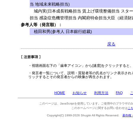
当 地域未来戦略担当)
城内実(日本成長戦略担当 賃上げ環境整備担当 スタ
担当 感染症危機管理担当 内閣府特命担当大臣（経済財
参考人等（発言順）：
植田和男(参考人 日本銀行総裁)
戻る
・視聴画面右下の「歯車アイコン」から[速度]をクリックすると
・発言者一覧について、説明・質疑者等の氏名がリンク表示され
リックするとその発言者からの映像が再生されます。
HOME
お知らせ
利用方法
FAQ
このページは、JavaScriptを使用しています。ご使用中のブラウザのJa
このホームページに関するお問い合わせは
こ
Copyright(C) 1999-2026 Shugiin All Rights Reserved.
著作権