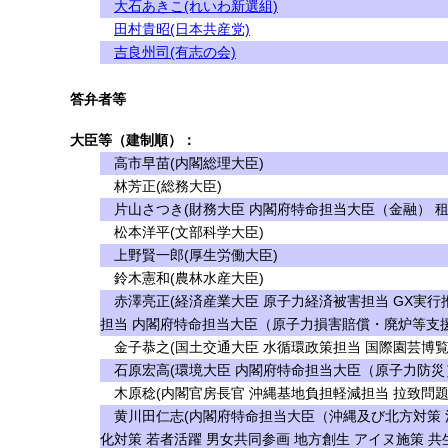
大石あきこ(れいわ新選組)
田村貴昭(日本共産党)
吉良州司(有志の会)
答弁者等
大臣等（建制順）：
高市早苗(内閣総理大臣)
林芳正(総務大臣)
片山さつき(財務大臣 内閣府特命担当大臣（金融） 
松本洋平(文部科学大臣)
上野賢一郎(厚生労働大臣)
鈴木憲和(農林水産大臣)
赤澤亮正(経済産業大臣 原子力経済被害担当 GX実行
担当 内閣府特命担当大臣（原子力損害賠償・廃炉等支援
金子恭之(国土交通大臣 水循環政策担当 国際園芸博覧
石原宏高(環境大臣 内閣府特命担当大臣（原子力防災
木原稔(内閣官房長官 沖縄基地負担軽減担当 拉致問題
黄川田仁志(内閣府特命担当大臣（沖縄及び北方対策 
化対策 若者活躍 男女共同参画 地方創生 アイヌ施策 