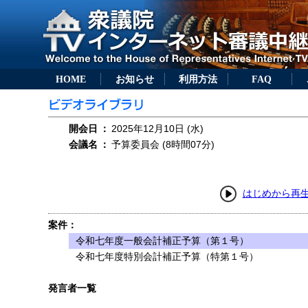
HOME
お知らせ
利用方法
FAQ
開会日
：
2025年12月10日 (水)
会議名
：
予算委員会 (8時間07分)
はじめから再
案件：
令和七年度一般会計補正予算（第１号）
令和七年度特別会計補正予算（特第１号）
発言者一覧