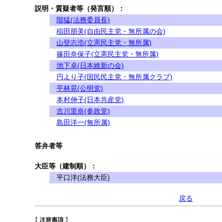
説明・質疑者等（発言順）：
階猛(法務委員長)
稲田朋美(自由民主党・無所属の会)
山登志浩(立憲民主党・無所属)
篠田奈保子(立憲民主党・無所属)
池下卓(日本維新の会)
円より子(国民民主党・無所属クラブ)
平林晃(公明党)
本村伸子(日本共産党)
吉川里奈(参政党)
島田洋一(無所属)
答弁者等
大臣等（建制順）：
平口洋(法務大臣)
戻る