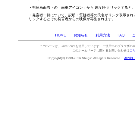
・視聴画面右下の「歯車アイコン」から[速度]をクリックすると
・発言者一覧について、説明・質疑者等の氏名がリンク表示され
リックするとその発言者からの映像が再生されます。
HOME
お知らせ
利用方法
FAQ
このページは、JavaScriptを使用しています。ご使用中のブラウザのJa
このホームページに関するお問い合わせは
こ
Copyright(C) 1999-2026 Shugiin All Rights Reserved.
著作権