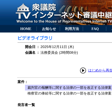
HOME
お知らせ
利用方法
FAQ
開会日
：
2025年12月11日 (木)
会議名
：
法務委員会 (2時間08分)
はじめから再
案件：
裁判官の報酬等に関する法律の一部を改正する法律案（
検察官の俸給等に関する法律の一部を改正する法律案（
発言者一覧