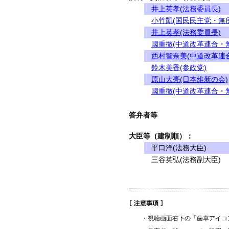
井上英孝(法務委員長)
小竹凱(国民民主党・無
井上英孝(法務委員長)
國重徹(中道改革連合・
西村智奈美(中道改革連
鈴木美香(参政党)
原山大亮(日本維新の会)
國重徹(中道改革連合・
答弁者等
大臣等（建制順）：
平口洋(法務大臣)
三谷英弘(法務副大臣)
・視聴画面右下の「歯車アイコ