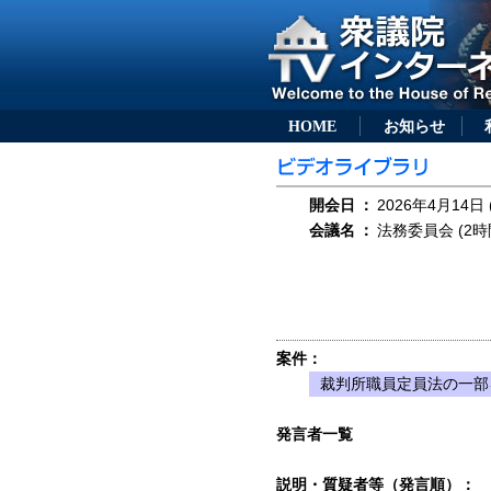
HOME
お知らせ
開会日
：
2026年4月14日 
会議名
：
法務委員会 (2時
案件：
裁判所職員定員法の一部を
発言者一覧
説明・質疑者等（発言順）：