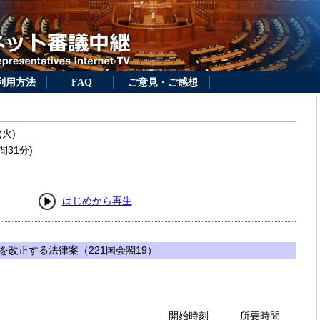
利用方法
FAQ
ご意見・ご感想
(火)
間31分)
はじめから再生
改正する法律案（221国会閣19）
開始時刻
所要時間