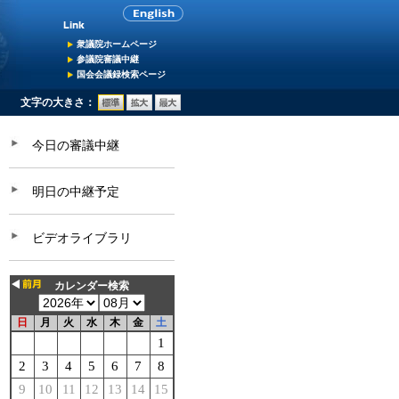
衆議院ホームページ
参議院審議中継
国会会議録検索ページ
文字の大きさ：
今日の審議中継
明日の中継予定
ビデオライブラリ
カレンダー検索
日
月
火
水
木
金
土
1
2
3
4
5
6
7
8
9
10
11
12
13
14
15