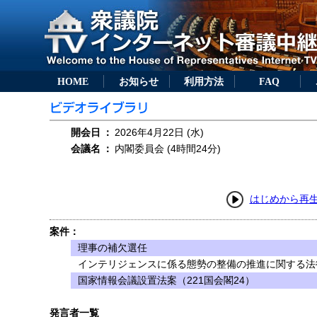
HOME
お知らせ
利用方法
FAQ
開会日
：
2026年4月22日 (水)
会議名
：
内閣委員会 (4時間24分)
はじめから再
案件：
理事の補欠選任
インテリジェンスに係る態勢の整備の推進に関する法律
国家情報会議設置法案（221国会閣24）
発言者一覧