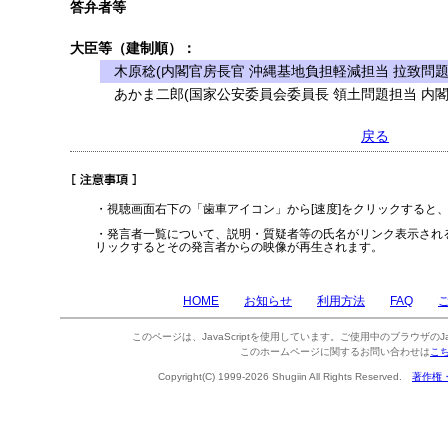
答弁者等
大臣等（建制順）：
木原稔(内閣官房長官 沖縄基地負担軽減担当 拉致問題
あかま二郎(国家公安委員会委員長 領土問題担当 内閣
戻る
・視聴画面右下の「歯車アイコン」から[速度]をクリックすると
・発言者一覧について、説明・質疑者等の氏名がリンク表示され
リックするとその発言者からの映像が再生されます。
HOME
お知らせ
利用方法
FAQ
このページは、JavaScriptを使用しています。ご使用中のブラウザのJa
このホームページに関するお問い合わせは
こ
Copyright(C) 1999-2026 Shugiin All Rights Reserved.
著作権