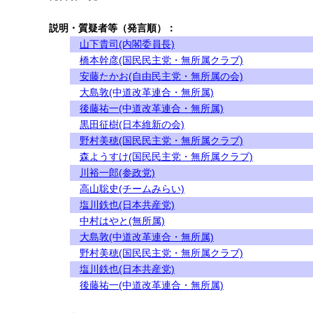
説明・質疑者等（発言順）：
山下貴司(内閣委員長)
橋本幹彦(国民民主党・無所属クラブ)
安藤たかお(自由民主党・無所属の会)
大島敦(中道改革連合・無所属)
後藤祐一(中道改革連合・無所属)
黒田征樹(日本維新の会)
野村美穂(国民民主党・無所属クラブ)
森ようすけ(国民民主党・無所属クラブ)
川裕一郎(参政党)
高山聡史(チームみらい)
塩川鉄也(日本共産党)
中村はやと(無所属)
大島敦(中道改革連合・無所属)
野村美穂(国民民主党・無所属クラブ)
塩川鉄也(日本共産党)
後藤祐一(中道改革連合・無所属)