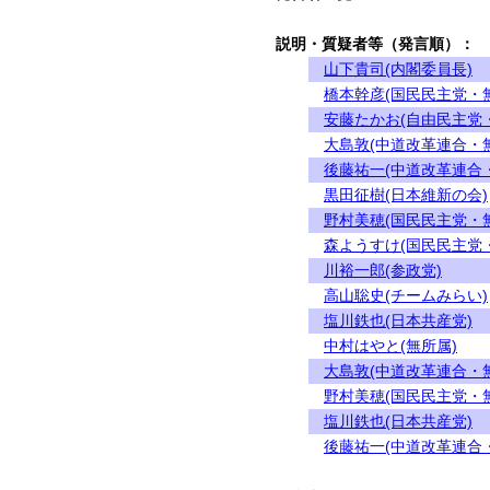
説明・質疑者等（発言順）：
山下貴司(内閣委員長)
橋本幹彦(国民民主党・
安藤たかお(自由民主党
大島敦(中道改革連合・
後藤祐一(中道改革連合
黒田征樹(日本維新の会)
野村美穂(国民民主党・
森ようすけ(国民民主党
川裕一郎(参政党)
高山聡史(チームみらい)
塩川鉄也(日本共産党)
中村はやと(無所属)
大島敦(中道改革連合・
野村美穂(国民民主党・
塩川鉄也(日本共産党)
後藤祐一(中道改革連合