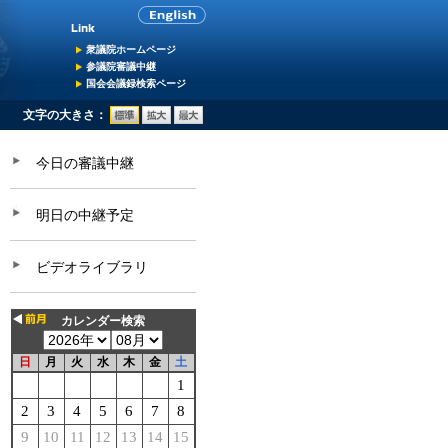
衆議院ホームページ
参議院審議中継
国会会議録検索ページ
文字の大きさ：
今日の審議中継
明日の中継予定
ビデオライブラリ
カレンダー検索
日
月
火
水
木
金
土
1
2
3
4
5
6
7
8
9
10
11
12
13
14
15