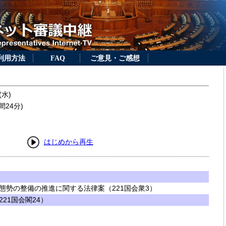
利用方法
FAQ
ご意見・ご感想
(水)
間24分)
はじめから再生
態勢の整備の推進に関する法律案（221国会衆3）
21国会閣24）