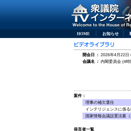
HOME
お知らせ
開会日
：
2026年4月22日 
会議名
：
内閣委員会 (4時
案件：
理事の補欠選任
インテリジェンスに係る
国家情報会議設置法案（2
発言者一覧