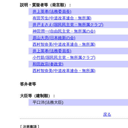
説明・質疑者等（発言順）：
井上英孝(法務委員長)
有田芳生(中道改革連合・無所属)
井戸まさえ(国民民主党・無所属クラブ)
神田潤一(自由民主党・無所属の会)
原山大亮(日本維新の会)
西村智奈美(中道改革連合・無所属)
井上英孝(法務委員長)
小竹凱(国民民主党・無所属クラブ)
和田政宗(参政党)
西村智奈美(中道改革連合・無所属)
答弁者等
大臣等（建制順）：
平口洋(法務大臣)
戻る