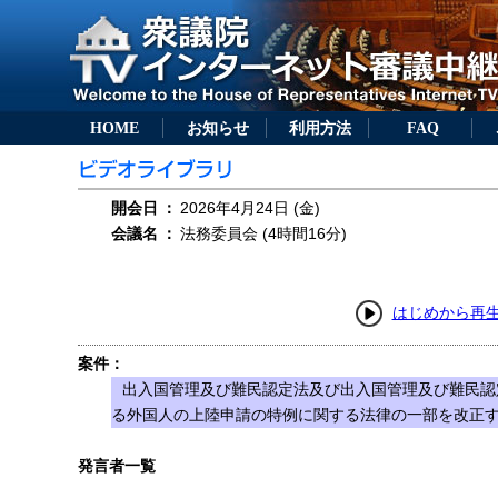
HOME
お知らせ
利用方法
FAQ
開会日
：
2026年4月24日 (金)
会議名
：
法務委員会 (4時間16分)
はじめから再
案件：
出入国管理及び難民認定法及び出入国管理及び難民認
る外国人の上陸申請の特例に関する法律の一部を改正する
発言者一覧