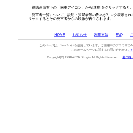
・視聴画面右下の「歯車アイコン」から[速度]をクリックすると
・発言者一覧について、説明・質疑者等の氏名がリンク表示され
リックするとその発言者からの映像が再生されます。
HOME
お知らせ
利用方法
FAQ
このページは、JavaScriptを使用しています。ご使用中のブラウザのJa
このホームページに関するお問い合わせは
こ
Copyright(C) 1999-2026 Shugiin All Rights Reserved.
著作権