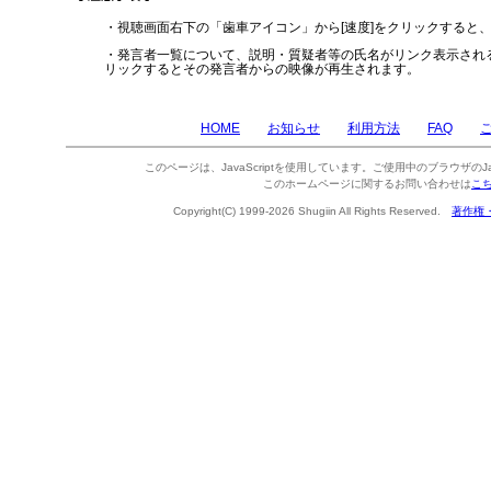
・視聴画面右下の「歯車アイコン」から[速度]をクリックすると
・発言者一覧について、説明・質疑者等の氏名がリンク表示され
リックするとその発言者からの映像が再生されます。
HOME
お知らせ
利用方法
FAQ
このページは、JavaScriptを使用しています。ご使用中のブラウザのJa
このホームページに関するお問い合わせは
こ
Copyright(C) 1999-2026 Shugiin All Rights Reserved.
著作権