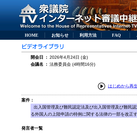
HOME
お知らせ
利用方法
FAQ
開会日
：
2026年4月24日 (金)
会議名
：
法務委員会 (4時間16分)
はじめから再
案件：
出入国管理及び難民認定法及び出入国管理及び難民認
る外国人の上陸申請の特例に関する法律の一部を改正する
発言者一覧