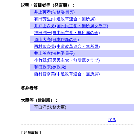
説明・質疑者等（発言順）：
井上英孝(法務委員長)
有田芳生(中道改革連合・無所属)
井戸まさえ(国民民主党・無所属クラブ)
神田潤一(自由民主党・無所属の会)
原山大亮(日本維新の会)
西村智奈美(中道改革連合・無所属)
井上英孝(法務委員長)
小竹凱(国民民主党・無所属クラブ)
和田政宗(参政党)
西村智奈美(中道改革連合・無所属)
答弁者等
大臣等（建制順）：
平口洋(法務大臣)
戻る