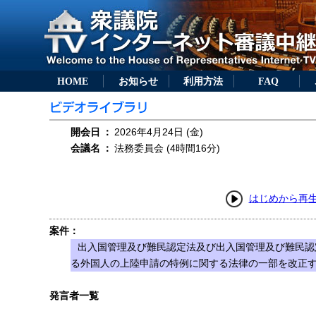
HOME
お知らせ
利用方法
FAQ
開会日
：
2026年4月24日 (金)
会議名
：
法務委員会 (4時間16分)
はじめから再
案件：
出入国管理及び難民認定法及び出入国管理及び難民認
る外国人の上陸申請の特例に関する法律の一部を改正する
発言者一覧