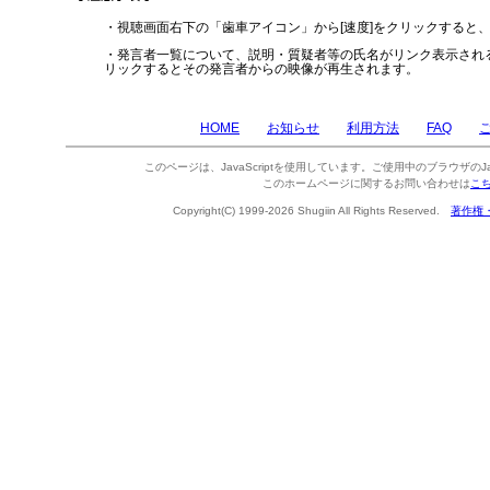
・視聴画面右下の「歯車アイコン」から[速度]をクリックすると
・発言者一覧について、説明・質疑者等の氏名がリンク表示され
リックするとその発言者からの映像が再生されます。
HOME
お知らせ
利用方法
FAQ
このページは、JavaScriptを使用しています。ご使用中のブラウザのJa
このホームページに関するお問い合わせは
こ
Copyright(C) 1999-2026 Shugiin All Rights Reserved.
著作権