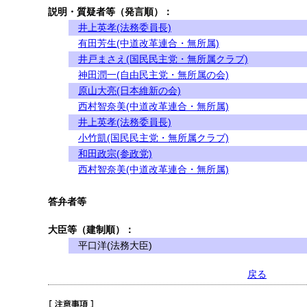
説明・質疑者等（発言順）：
井上英孝(法務委員長)
有田芳生(中道改革連合・無所属)
井戸まさえ(国民民主党・無所属クラブ)
神田潤一(自由民主党・無所属の会)
原山大亮(日本維新の会)
西村智奈美(中道改革連合・無所属)
井上英孝(法務委員長)
小竹凱(国民民主党・無所属クラブ)
和田政宗(参政党)
西村智奈美(中道改革連合・無所属)
答弁者等
大臣等（建制順）：
平口洋(法務大臣)
戻る