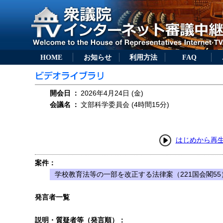
HOME
お知らせ
利用方法
FAQ
開会日
：
2026年4月24日 (金)
会議名
：
文部科学委員会 (4時間15分)
はじめから再
案件：
学校教育法等の一部を改正する法律案（221国会閣55
発言者一覧
説明・質疑者等（発言順）：