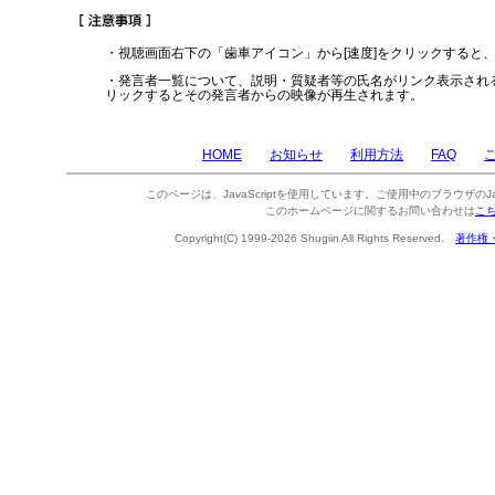
・視聴画面右下の「歯車アイコン」から[速度]をクリックすると
・発言者一覧について、説明・質疑者等の氏名がリンク表示され
リックするとその発言者からの映像が再生されます。
HOME
お知らせ
利用方法
FAQ
このページは、JavaScriptを使用しています。ご使用中のブラウザのJa
このホームページに関するお問い合わせは
こ
Copyright(C) 1999-2026 Shugiin All Rights Reserved.
著作権