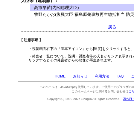
大臣等（建制順）：
高市早苗(内閣総理大臣)
牧野たかお(復興大臣 福島原発事故再生総括担当 防災
戻る
・視聴画面右下の「歯車アイコン」から[速度]をクリックすると
・発言者一覧について、説明・質疑者等の氏名がリンク表示され
リックするとその発言者からの映像が再生されます。
HOME
お知らせ
利用方法
FAQ
このページは、JavaScriptを使用しています。ご使用中のブラウザのJa
このホームページに関するお問い合わせは
こ
Copyright(C) 1999-2026 Shugiin All Rights Reserved.
著作権