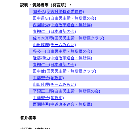
説明・質疑者等（発言順）：
関芳弘(災害対策特別委員長)
田中昌史(自由民主党・無所属の会)
西園勝秀(中道改革連合・無所属)
青柳仁士(日本維新の会)
佐々木真琴(国民民主党・無所属クラブ)
山田瑛理(チームみらい)
谷公一(自由民主党・無所属の会)
近藤和也(中道改革連合・無所属)
青柳仁士(日本維新の会)
田中健(国民民主党・無所属クラブ)
工藤聖子(参政党)
山田瑛理(チームみらい)
平沼正二郎(自由民主党・無所属の会)
工藤聖子(参政党)
西園勝秀(中道改革連合・無所属)
答弁者等