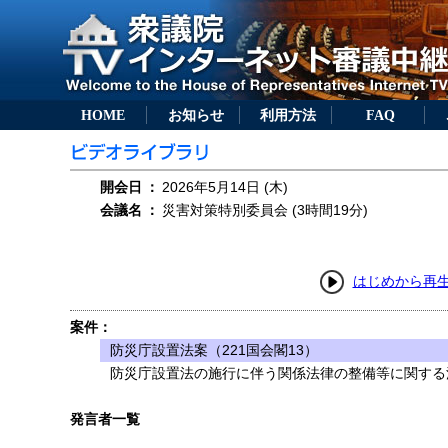
HOME
お知らせ
利用方法
FAQ
開会日
：
2026年5月14日 (木)
会議名
：
災害対策特別委員会 (3時間19分)
はじめから再
案件：
防災庁設置法案（221国会閣13）
防災庁設置法の施行に伴う関係法律の整備等に関する法
発言者一覧