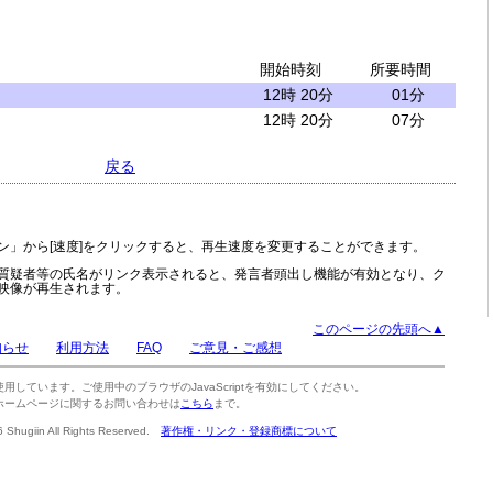
開始時刻
所要時間
12時 20分
01分
12時 20分
07分
戻る
ン」から[速度]をクリックすると、再生速度を変更することができます。
質疑者等の氏名がリンク表示されると、発言者頭出し機能が有効となり、ク
映像が再生されます。
このページの先頭へ▲
知らせ
利用方法
FAQ
ご意見・ご感想
tを使用しています。ご使用中のブラウザのJavaScriptを有効にしてください。
ホームページに関するお問い合わせは
こちら
まで。
6 Shugiin All Rights Reserved.
著作権・リンク・登録商標について