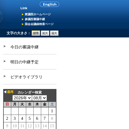
衆議院ホームページ
参議院審議中継
国会会議録検索ページ
文字の大きさ：
今日の審議中継
明日の中継予定
ビデオライブラリ
カレンダー検索
日
月
火
水
木
金
土
1
2
3
4
5
6
7
8
9
10
11
12
13
14
15