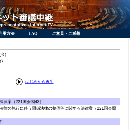
利用方法
FAQ
ご意見・ご感想
(金)
)
はじめから再生
律案（221国会閣43）
法律の施行に伴う関係法律の整備等に関する法律案（221国会閣
件