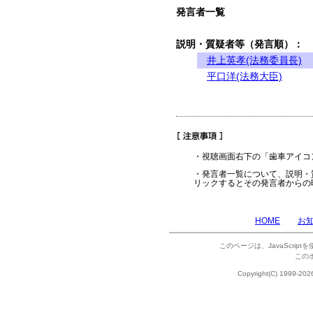
発言者一覧
説明・質疑者等（発言順）：
井上英孝(法務委員長)
平口洋(法務大臣)
・視聴画面右下の「歯車アイコ
・発言者一覧について、説明・
リックするとその発言者からの
HOME
お
このページは、JavaScrip
この
Copyright(C) 1999-202