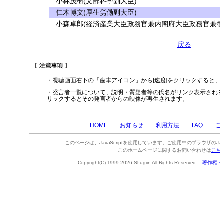
小林茂樹(文部科学副大臣)
仁木博文(厚生労働副大臣)
小森卓郎(経済産業大臣政務官兼内閣府大臣政務官兼復
戻る
・視聴画面右下の「歯車アイコン」から[速度]をクリックすると
・発言者一覧について、説明・質疑者等の氏名がリンク表示され
リックするとその発言者からの映像が再生されます。
HOME
お知らせ
利用方法
FAQ
このページは、JavaScriptを使用しています。ご使用中のブラウザのJa
このホームページに関するお問い合わせは
こ
Copyright(C) 1999-2026 Shugiin All Rights Reserved.
著作権