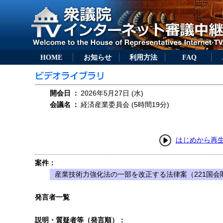
HOME
お知らせ
利用方法
FAQ
開会日
：
2026年5月27日 (水)
会議名
：
経済産業委員会 (5時間19分)
はじめから再
案件：
産業技術力強化法の一部を改正する法律案（221国会閣
発言者一覧
説明・質疑者等（発言順）：