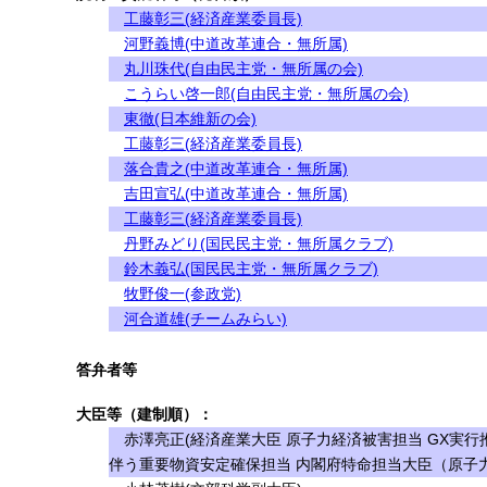
工藤彰三(経済産業委員長)
河野義博(中道改革連合・無所属)
丸川珠代(自由民主党・無所属の会)
こうらい啓一郎(自由民主党・無所属の会)
東徹(日本維新の会)
工藤彰三(経済産業委員長)
落合貴之(中道改革連合・無所属)
吉田宣弘(中道改革連合・無所属)
工藤彰三(経済産業委員長)
丹野みどり(国民民主党・無所属クラブ)
鈴木義弘(国民民主党・無所属クラブ)
牧野俊一(参政党)
河合道雄(チームみらい)
答弁者等
大臣等（建制順）：
赤澤亮正(経済産業大臣 原子力経済被害担当 GX実行
伴う重要物資安定確保担当 内閣府特命担当大臣（原子