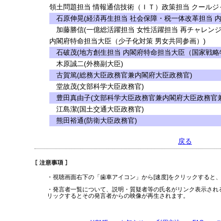
領土問題担当 情報通信技術（ＩＴ）政策担当 クールジ
石原伸晃(経済再生担当 社会保障・税一体改革担当 
加藤勝信(一億総活躍担当 女性活躍担当 再チャレンジ
内閣府特命担当大臣（少子化対策 男女共同参画）)
石破茂(地方創生担当 内閣府特命担当大臣（国家戦略
木原誠二(外務副大臣)
古賀篤(総務大臣政務官兼内閣府大臣政務官)
堂故茂(文部科学大臣政務官)
豊田真由子(文部科学大臣政務官兼内閣府大臣政務官兼
江島潔(国土交通大臣政務官)
熊田裕通(防衛大臣政務官)
戻る
・視聴画面右下の「歯車アイコン」から[速度]をクリックすると
・発言者一覧について、説明・質疑者等の氏名がリンク表示され
リックするとその発言者からの映像が再生されます。