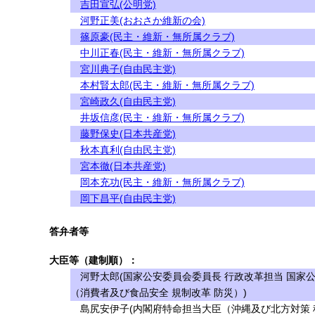
吉田宣弘(公明党)
河野正美(おおさか維新の会)
篠原豪(民主・維新・無所属クラブ)
中川正春(民主・維新・無所属クラブ)
宮川典子(自由民主党)
本村賢太郎(民主・維新・無所属クラブ)
宮崎政久(自由民主党)
井坂信彦(民主・維新・無所属クラブ)
藤野保史(日本共産党)
秋本真利(自由民主党)
宮本徹(日本共産党)
岡本充功(民主・維新・無所属クラブ)
岡下昌平(自由民主党)
答弁者等
大臣等（建制順）：
河野太郎(国家公安委員会委員長 行政改革担当 国家
（消費者及び食品安全 規制改革 防災）)
島尻安伊子(内閣府特命担当大臣（沖縄及び北方対策 