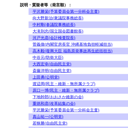
説明・質疑者等（発言順）：
平沢勝栄(予算委員会第一分科会主査)
向大野新治(衆議院事務総長)
中村剛(参議院事務総長)
大滝則忠(国立国会図書館長)
河戸光彦(会計検査院長)
菅義偉(内閣官房長官 沖縄基地負担軽減担当)
高木毅(復興大臣 福島原発事故再生総括担当)
中谷元(防衛大臣)
大西宏幸(自由民主党)
斎藤洋明(自由民主党)
上田勇(公明党)
渡辺周(民主・維新・無所属クラブ)
原口一博(民主・維新・無所属クラブ)
下地幹郎(おおさか維新の会)
重徳和彦(改革結集の会)
平沢勝栄(予算委員会第一分科会主査)
真山祐一(公明党)
若狭勝(自由民主党)