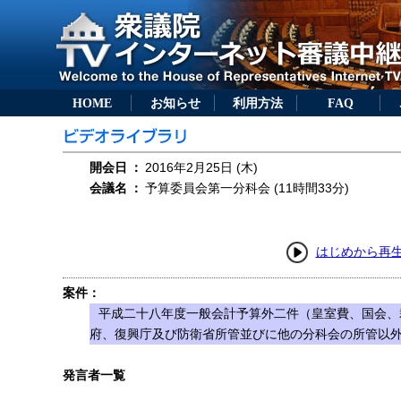
HOME
お知らせ
利用方法
FAQ
開会日
：
2016年2月25日 (木)
会議名
：
予算委員会第一分科会 (11時間33分)
はじめから再
案件：
平成二十八年度一般会計予算外二件（皇室費、国会、
府、復興庁及び防衛省所管並びに他の分科会の所管以
発言者一覧