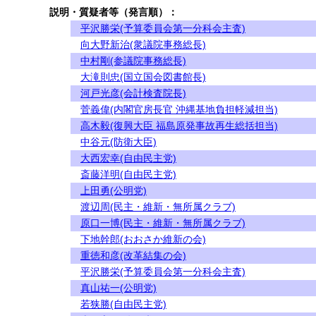
説明・質疑者等（発言順）：
平沢勝栄(予算委員会第一分科会主査)
向大野新治(衆議院事務総長)
中村剛(参議院事務総長)
大滝則忠(国立国会図書館長)
河戸光彦(会計検査院長)
菅義偉(内閣官房長官 沖縄基地負担軽減担当)
高木毅(復興大臣 福島原発事故再生総括担当)
中谷元(防衛大臣)
大西宏幸(自由民主党)
斎藤洋明(自由民主党)
上田勇(公明党)
渡辺周(民主・維新・無所属クラブ)
原口一博(民主・維新・無所属クラブ)
下地幹郎(おおさか維新の会)
重徳和彦(改革結集の会)
平沢勝栄(予算委員会第一分科会主査)
真山祐一(公明党)
若狭勝(自由民主党)