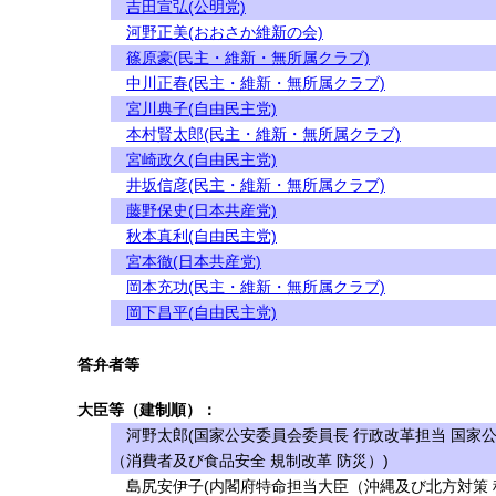
吉田宣弘(公明党)
河野正美(おおさか維新の会)
篠原豪(民主・維新・無所属クラブ)
中川正春(民主・維新・無所属クラブ)
宮川典子(自由民主党)
本村賢太郎(民主・維新・無所属クラブ)
宮崎政久(自由民主党)
井坂信彦(民主・維新・無所属クラブ)
藤野保史(日本共産党)
秋本真利(自由民主党)
宮本徹(日本共産党)
岡本充功(民主・維新・無所属クラブ)
岡下昌平(自由民主党)
答弁者等
大臣等（建制順）：
河野太郎(国家公安委員会委員長 行政改革担当 国家
（消費者及び食品安全 規制改革 防災）)
島尻安伊子(内閣府特命担当大臣（沖縄及び北方対策 