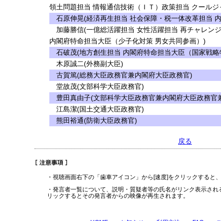
領土問題担当 情報通信技術（ＩＴ）政策担当 クールジ
石原伸晃(経済再生担当 社会保障・税一体改革担当 
加藤勝信(一億総活躍担当 女性活躍担当 再チャレンジ
内閣府特命担当大臣（少子化対策 男女共同参画）)
石破茂(地方創生担当 内閣府特命担当大臣（国家戦略
木原誠二(外務副大臣)
古賀篤(総務大臣政務官兼内閣府大臣政務官)
堂故茂(文部科学大臣政務官)
豊田真由子(文部科学大臣政務官兼内閣府大臣政務官兼
江島潔(国土交通大臣政務官)
熊田裕通(防衛大臣政務官)
戻る
・視聴画面右下の「歯車アイコン」から[速度]をクリックすると
・発言者一覧について、説明・質疑者等の氏名がリンク表示され
リックするとその発言者からの映像が再生されます。