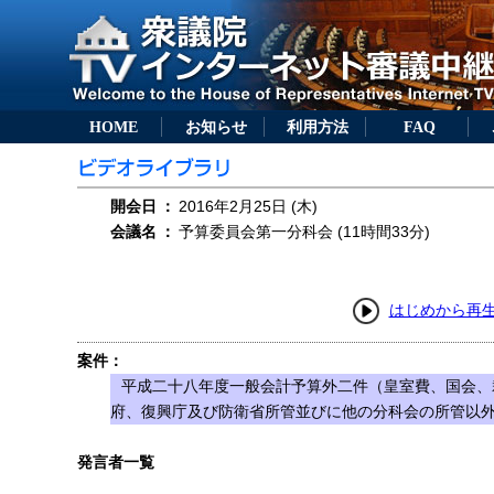
HOME
お知らせ
利用方法
FAQ
開会日
：
2016年2月25日 (木)
会議名
：
予算委員会第一分科会 (11時間33分)
はじめから再
案件：
平成二十八年度一般会計予算外二件（皇室費、国会、
府、復興庁及び防衛省所管並びに他の分科会の所管以
発言者一覧