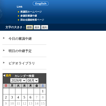
衆議院ホームページ
参議院審議中継
国会会議録検索ページ
文字の大きさ：
今日の審議中継
明日の中継予定
ビデオライブラリ
カレンダー検索
日
月
火
水
木
金
土
1
2
3
4
5
6
7
8
9
10
11
12
13
14
15