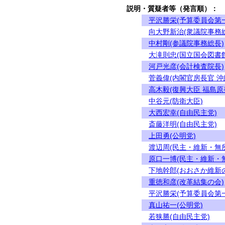
説明・質疑者等（発言順）：
平沢勝栄(予算委員会第
向大野新治(衆議院事務
中村剛(参議院事務総長)
大滝則忠(国立国会図書
河戸光彦(会計検査院長)
菅義偉(内閣官房長官 
高木毅(復興大臣 福島
中谷元(防衛大臣)
大西宏幸(自由民主党)
斎藤洋明(自由民主党)
上田勇(公明党)
渡辺周(民主・維新・無
原口一博(民主・維新・
下地幹郎(おおさか維新
重徳和彦(改革結集の会)
平沢勝栄(予算委員会第
真山祐一(公明党)
若狭勝(自由民主党)