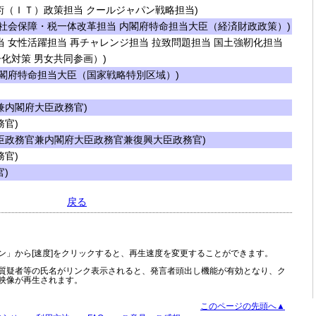
術（ＩＴ）政策担当 クールジャパン戦略担当)
社会保障・税一体改革担当 内閣府特命担当大臣（経済財政政策）)
 女性活躍担当 再チャレンジ担当 拉致問題担当 国土強靭化担当
化対策 男女共同参画）)
閣府特命担当大臣（国家戦略特別区域）)
内閣府大臣政務官)
官)
臣政務官兼内閣府大臣政務官兼復興大臣政務官)
官)
)
戻る
ン」から[速度]をクリックすると、再生速度を変更することができます。
質疑者等の氏名がリンク表示されると、発言者頭出し機能が有効となり、ク
映像が再生されます。
このページの先頭へ▲