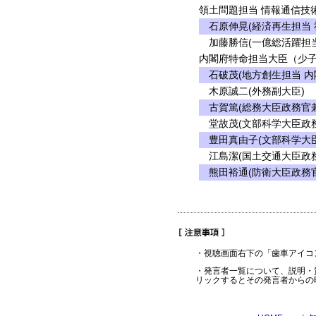
領土問題担当 情報通信技
石原伸晃(経済再生担当 
加藤勝信(一億総活躍担当
内閣府特命担当大臣（少子
石破茂(地方創生担当 内
木原誠二(外務副大臣)
古賀篤(総務大臣政務官兼
堂故茂(文部科学大臣政務
豊田真由子(文部科学大
江島潔(国土交通大臣政務
熊田裕通(防衛大臣政務官
・視聴画面右下の「歯車アイコ
・発言者一覧について、説明・
リックするとその発言者からの