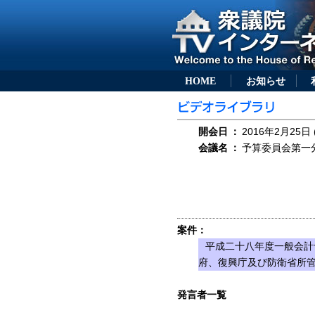
HOME
お知らせ
開会日
：
2016年2月25日 
会議名
：
予算委員会第一分科
案件：
平成二十八年度一般会計
府、復興庁及び防衛省所
発言者一覧