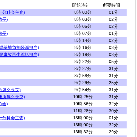
開始時刻
所要時間
一分科会主査)
8時 00分
01分
総長)
8時 03分
02分
8時 05分
02分
館長)
8時 07分
01分
8時 14分
02分
沖縄基地負担軽減担当)
8時 16分
03分
原発事故再生総括担当)
8時 19分
03分
8時 22分
05分
8時 27分
31分
8時 58分
31分
9時 29分
25分
所属クラブ)
9時 54分
31分
無所属クラブ)
10時 25分
31分
の会)
10時 56分
32分
11時 28分
30分
一分科会主査)
13時 00分
01分
13時 00分
32分
13時 32分
29分