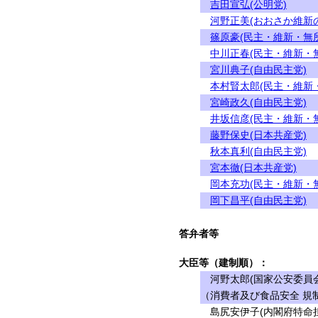
吉田宣弘(公明党)
河野正美(おおさか維新
篠原豪(民主・維新・無
中川正春(民主・維新・
宮川典子(自由民主党)
本村賢太郎(民主・維新
宮崎政久(自由民主党)
井坂信彦(民主・維新・
藤野保史(日本共産党)
秋本真利(自由民主党)
宮本徹(日本共産党)
岡本充功(民主・維新・
岡下昌平(自由民主党)
答弁者等
大臣等（建制順）：
河野太郎(国家公安委員会
（消費者及び食品安全 規制
島尻安伊子(内閣府特命担