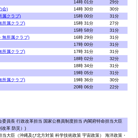
14時 01分
29分
の会)
14時 30分
30分
所属クラブ)
15時 00分
31分
無所属クラブ)
15時 31分
27分
15時 58分
31分
・無所属クラブ)
16時 29分
31分
17時 00分
31分
無所属クラブ)
17時 31分
31分
18時 02分
32分
18時 34分
31分
19時 05分
31分
無所属クラブ)
19時 36分
30分
20時 06分
22分
委員長 行政改革担当 国家公務員制度担当 内閣府特命担当大臣
改革 防災）)
当大臣（沖縄及び北方対策 科学技術政策 宇宙政策） 海洋政策・