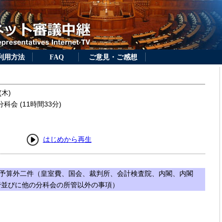
利用方法
FAQ
ご意見・ご感想
(木)
会 (11時間33分)
はじめから再生
予算外二件（皇室費、国会、裁判所、会計検査院、内閣、内閣
管並びに他の分科会の所管以外の事項）